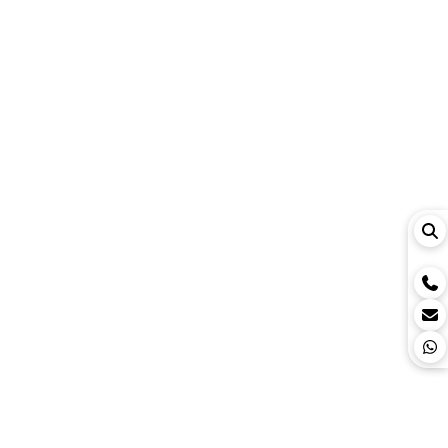
XACT
Switch réseau
Streamer
Serveur audio
5
sur 5
12
avis
En écoute permanente