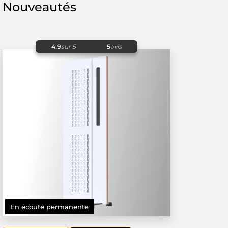
Nouveautés
4.9
sur 5
5
avis
En écoute permanente