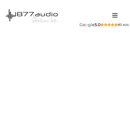
G
o
o
g
l
e
5.0
80 avis