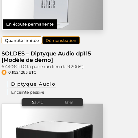
En écoute permanente
Quantité limitée
Démonstration
SOLDES – Diptyque Audio dp115
[Modèle de démo]
6.440€ TTC la paire (au lieu de 9.200€)
0.11524283 BTC
Diptyque Audio
Enceinte passive
5
sur 5
1
avis