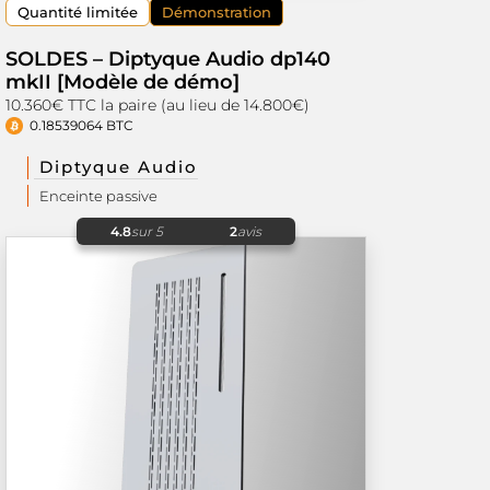
Quantité limitée
Démonstration
SOLDES – Diptyque Audio dp140
mkII [Modèle de démo]
10.360€ TTC la paire (au lieu de 14.800€)
0.18539064 BTC
Diptyque Audio
Enceinte passive
4.8
sur 5
2
avis