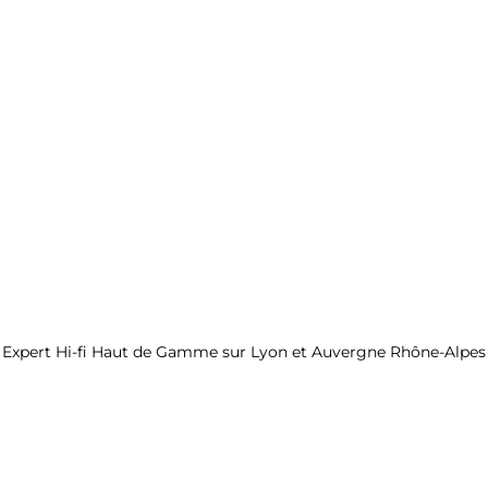
En écoute permanente
Expert Hi-fi Haut de Gamme sur Lyon et Auvergne Rhône-Alpes
Sur commande
XACT S1 EVO
16.000€ en version 4TB
0.28631760 BTC