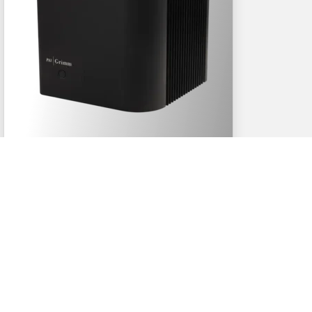
Précommande
Grimm Audio PA1
23.500€ la paire
0.42052897 BTC
Grimm Audio
Amplificateur monobloc
5
sur 5
4
avis