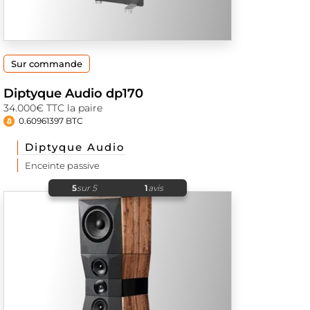
Sur commande
Diptyque Audio dp170
34.000€ TTC la paire
0.60961397 BTC
Diptyque Audio
Enceinte passive
5
sur 5
1
avis