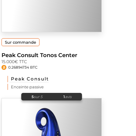
Sur commande
Peak Consult Tonos Center
15.000€ TTC
0.26894734 BTC
Peak Consult
Enceinte passive
5
sur 5
1
avis