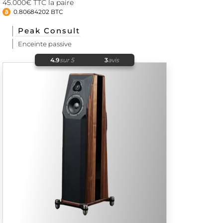
45.000€ TTC la paire
0.80684202 BTC
Peak Consult
Enceinte passive
4.9
sur 5
3
avis