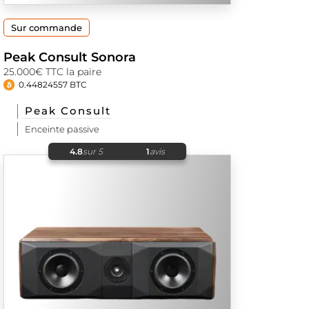
Sur commande
Peak Consult Sonora
25.000€ TTC la paire
0.44824557 BTC
Peak Consult
Enceinte passive
4.8
sur 5
1
avis