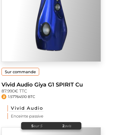
Sur commande
Vivid Audio Giya G1 SPIRIT Cu
87.990€ TTC
1.57764510 BTC
Vivid Audio
Enceinte passive
5
sur 5
2
avis