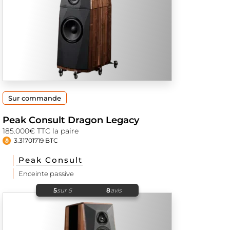
Sur commande
Peak Consult Dragon Legacy
185.000€ TTC la paire
3.31701719 BTC
Peak Consult
Enceinte passive
5
sur 5
8
avis