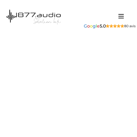
G
o
o
g
l
e
5.0
80 avis