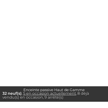
Enceinte passive Haut de Gamme
32 neuf(s)
5 en occasion actuellement
8 déjà
,
,
vendu(s) en occasion
9 arrêté(s)
,