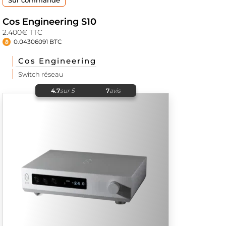
Sur commande
Cos Engineering S10
2.400€ TTC
0.04306091 BTC
Cos Engineering
Switch réseau
4.7
sur 5
7
avis