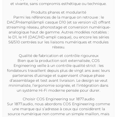
et vivante, sans compromis esthétique ou technique.
Produits phares et modularité
Parmi les références de la marque on retrouve : le
DAC
/
Préampli
/
ampli casque
D10 (et sa version v2) offrant
streaming réseau, phonostage et conversion numérique-
analogique haut de gamme. Autres modèles notables :
le D1, le H1 (DAC/HD-ampli casque), ou encore les séries
S6/S10 centrées sur les liaisons numériques et modules
réseau.
Qualité de fabrication et contrôle rigoureux
Bien que la production soit externalisée,
COS
Engineering
veille à un contrôle qualité strict : les
fondateurs travaillent depuis plus de vingt ans avec leurs
partenaires d’usinage et supervisent chaque phase
d’assemblage et test avant livraison. Le design se veut
minimaliste, l’ergonomie soignée, et l’intégration dans
un
système Hi-Fi
moderne pensée pour durer.
Choisir COS Engineering sur 1877.audio
Sur 1877.audio, nous abordons
COS Engineering
comme
une marque qui s’adresse à ceux qui considèrent la
source numérique non comme un simple maillon, mais