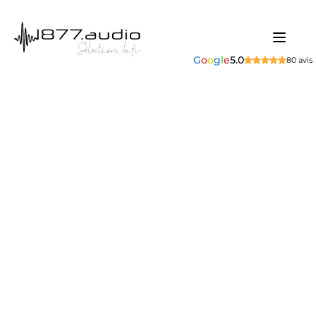
G
o
o
g
l
e
5.0
80 avis