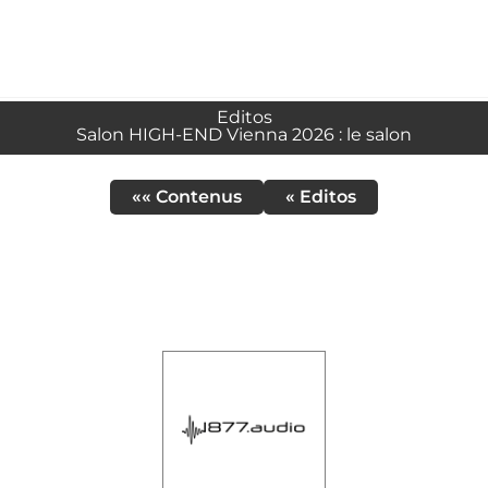
Editos
Salon HIGH-END Vienna 2026 : le salon
«« Contenus
« Editos