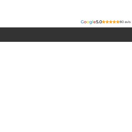
G
o
o
g
l
e
5.0
80 avis