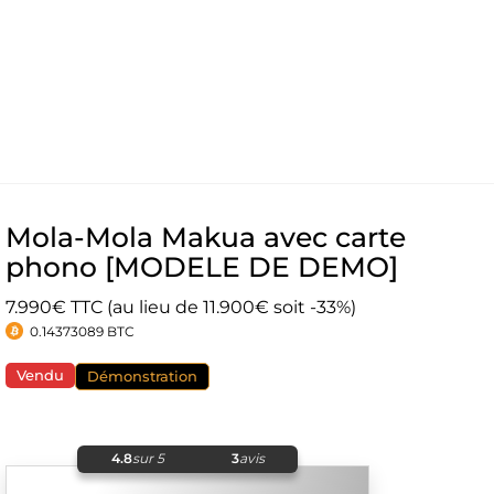
Mola-Mola Makua avec carte
phono [MODELE DE DEMO]
7.990€ TTC (au lieu de 11.900€ soit -33%)
0.14373089 BTC
Vendu
Démonstration
4.8
sur 5
3
avis