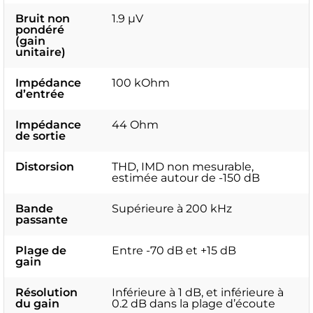
Bruit non
1.9 µV
pondéré
(gain
unitaire)
Impédance
100 kOhm
d’entrée
Impédance
44 Ohm
de sortie
Distorsion
THD, IMD non mesurable,
estimée autour de -150 dB
Bande
Supérieure à 200 kHz
passante
Plage de
Entre -70 dB et +15 dB
gain
Résolution
Inférieure à 1 dB, et inférieure à
du gain
0.2 dB dans la plage d’écoute