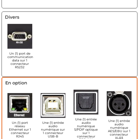
Divers
Un (1) port de
communication
data sur 1
connecteur
RS232
En option
Une (1) entrée
Une (1) entrée
Un (1) port
Une (1) entrée
audio
audio
réseau
audio
numérique
numérique
Ethernet sur 1
numérique sur
S/PDIF optique
AES/EBU sur 1
connecteur
1 connecteur
sur 1
connecteur
RJ45
USB-B
connecteur
XLR3