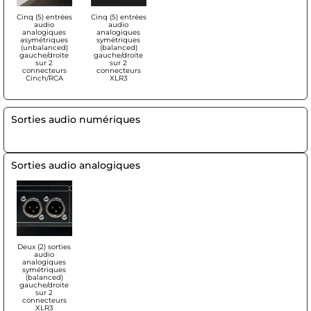
Cinq (5) entrées
Cinq (5) entrées
audio
audio
analogiques
analogiques
asymétriques
symétriques
(unbalanced)
(balanced)
gauche/droite
gauche/droite
sur 2
sur 2
connecteurs
connecteurs
Cinch/RCA
XLR3
Sorties audio numériques
Sorties audio analogiques
Deux (2) sorties
audio
analogiques
symétriques
(balanced)
gauche/droite
sur 2
connecteurs
XLR3