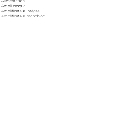
Alimentation
Ampli casque
Amplificateur intégré
Amplificateur monobloc
Amplificateur stéréo
Barrette secteur
Câble audio digital
Câble audio HP
Câble audio modulation
Câble DC
Câble réseau
Câble secteur
Conditionneur
DAC (convertisseur)
Enceinte active
Enceinte hybride
Enceinte passive
Ground Box
Horloge externe
Isolateur
Lecteur CD et SACD
Meuble Hi-Fi
Phonostage