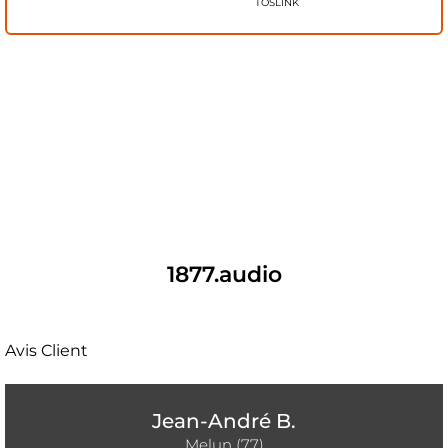
TOSLINK
1877.audio
Avis Client
Jean-André B.
Melun (77)