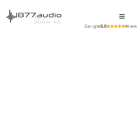
G
o
o
g
l
e
5.0
80 avis