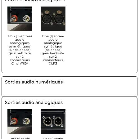
Trois (3) entrées
Une (1) entrée
audio
audio
analogiques
analogique
asymétriques
symétrique
(unbalanced)
(balanced)
gauche/droite
gauche/droite
sur 2
sur 2
connecteurs
connecteurs
Cinch/RCA
XLR3
Sorties audio numériques
Sorties audio analogiques
Une (1) sortie
Une (1) sortie