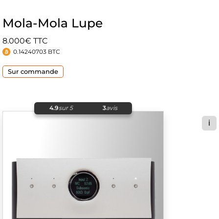
Mola-Mola Lupe
8.000€ TTC
0.14240703 BTC
Sur commande
4.9
sur 5
3
avis
ℹ️