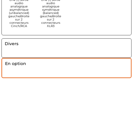
audio
audio
analogique
analogique
asymétrique
symétrique
(unbalanced)
(balanced)
gauche/droite
gauche/droite
sur 2
sur 2
connecteurs
connecteurs
Cinch/RCA
XLR3
Divers
En option