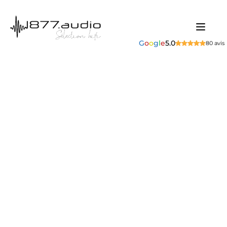
G
o
o
g
l
e
5.0
80 avis