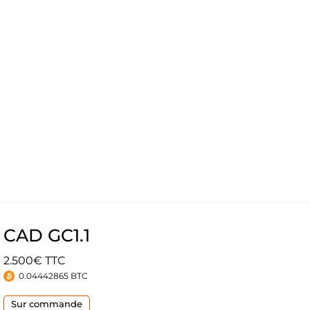
CAD GC1.1
2.500€ TTC
0.04442865 BTC
Sur commande