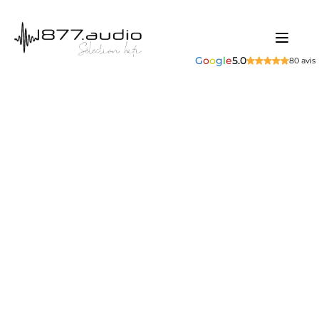
G
o
o
g
l
e
5.0
80 avis