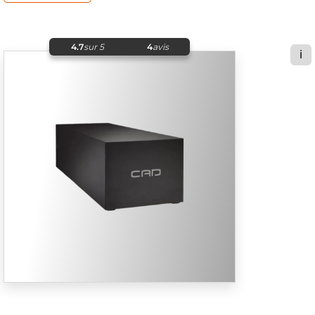
4.7
sur 5
4
avis
ℹ️