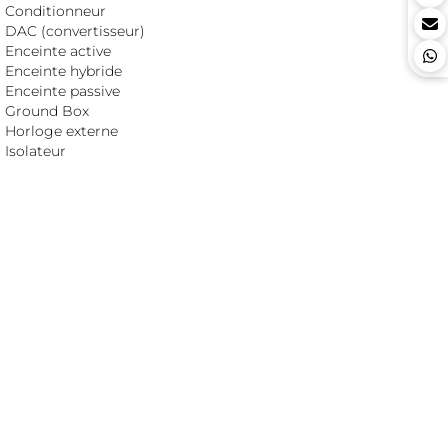
Conditionneur
DAC (convertisseur)
Enceinte active
Enceinte hybride
Enceinte passive
Ground Box
Horloge externe
Isolateur
Lecteur CD et SACD
Meuble Hi-Fi
Phonostage
Préamplificateur
Reclocker
ROON core
Serveur audio
Service musical
Streamer
Switch réseau
Traitement acoustique
Transport CD/SACD
Upsampler