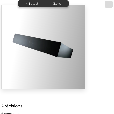
4.8
sur 5
3
avis
ℹ️
Précisions
6 connexions