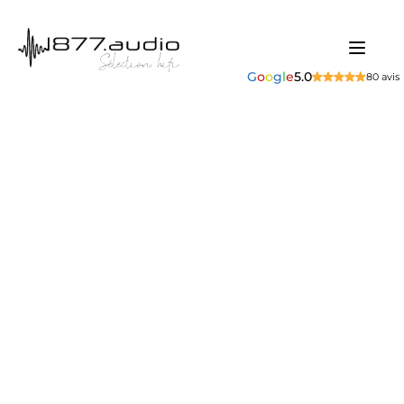
G
o
o
g
l
e
5.0
80 avis