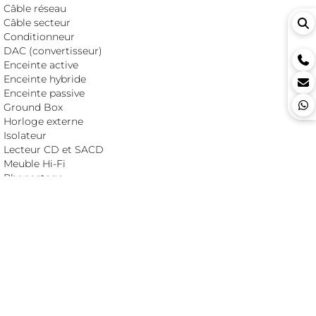
Câble réseau
Câble secteur
Conditionneur
DAC (convertisseur)
Enceinte active
Enceinte hybride
Enceinte passive
Ground Box
Horloge externe
Isolateur
Lecteur CD et SACD
Meuble Hi-Fi
Phonostage
Préamplificateur
Reclocker
ROON core
Serveur audio
Service musical
Streamer
Switch réseau
Traitement acoustique
Transport CD/SACD