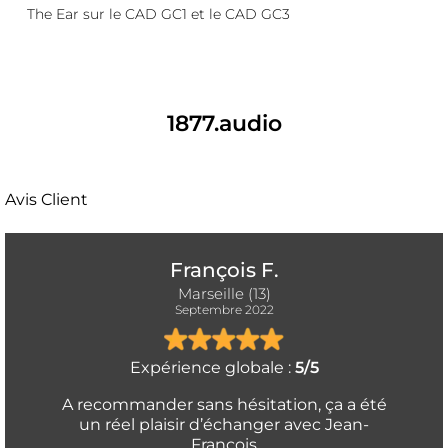
The Ear sur le CAD GC1 et le CAD GC3
1877.audio
Avis Client
François F.
Marseille (13)
Septembre 2022
Expérience globale :
5/5
A recommander sans hésitation, ça a été
un réel plaisir d’échanger avec Jean-
François