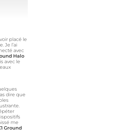
voir placé le
 Je l’ai
necté avec
ound Halo
is avec le
ceaux
uelques
as dire que
bles
ustrante.
épéter
spositifs
aissé me
1 Ground