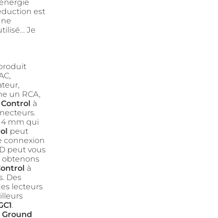
 énergie
éduction est
une
tilisé… Je
produit
AC,
ateur,
mme un RCA,
 Control
à
nnecteurs.
e 4 mm qui
ol
peut
de connexion
CAD peut vous
s obtenons
ontrol
à
s. Des
es lecteurs
lleurs
GC1
.
 Ground