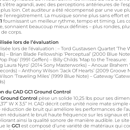
 s’être agrandi, avec des perceptions antérieures de l’e
plus loin. Cet auditeur a été récompensé par une vue pl
e l’enregistrement. La musique sonne plus sans effort e
1
fournissant un meilleur rythme, tempo et timing. Les c
le, sonnaient beaucoup mieux définies – plus rondes, plu
 de corps.
lisée lors de l’évaluation
isée lors de l’évaluation : – Tord Gustavsen Quartet ‘The W
) – Brian Blade Fellowship ‘Perceptual’ (2000 Blue Note)
op Pop’ (1991 Geffen) – Billy Childs ’Map to the Treasure:
 Laura Nyro’ (2014 Sony Masterworks) – Anouar Brahem ‘
ecords) – Anthony Wilson ‘Jack Of Hearts’ (2009 Groove N
lson ‘Traveling Miles’ (1999 Blue Note) – Gateway ‘Gatewa
s)
on du CAD GC1 Ground Control
 Ground Control
pèse un solide 10,25 lbs pour ses dimen
 4,37” W X 3,5” H. CAD décrit cette unité noire mate simp
e réduction de bruit qui améliore les performances de l’a
n réduisant le bruit haute fréquence sur les signaux et 
éliorant ainsi la qualité sonore de manière audible. Le si
ue le
GC1
est composé d’une variété de matériaux qui co