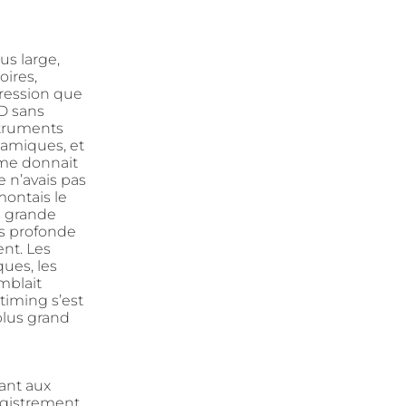
us large,
oires,
pression que
CD sans
struments
namiques, et
 me donnait
 n’avais pas
montais le
s grande
us profonde
nt. Les
ues, les
mblait
 timing s’est
plus grand
tant aux
egistrement,