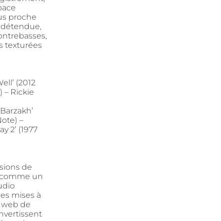
space
us proche
t détendue,
ontrebasses,
s texturées
ell’ (2012
 – Rickie
Barzakh’
ote) –
y 2’ (1977
sions de
le comme un
udio
les mises à
te web de
nvertissent