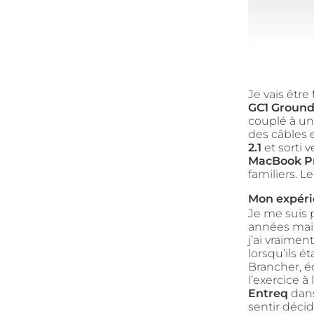
Je vais être
GC1 Ground
couplé à une
des câbles 
2.1
et sorti 
MacBook P
familiers. L
Mon expérie
Je me suis 
années main
j’ai vraime
lorsqu’ils é
Brancher, é
l’exercice à 
Entreq
dans
sentir déci