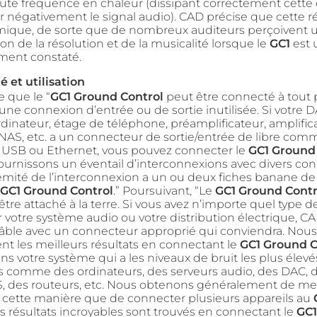
aute fréquence en chaleur (dissipant correctement cette
er négativement le signal audio). CAD précise que cette r
ique, de sorte que de nombreux auditeurs perçoivent 
n de la résolution et de la musicalité lorsque le
GC1
est u
ement constaté.
é et utilisation
 que le “
GC1 Ground Control
peut être connecté à tout 
une connexion d’entrée ou de sortie inutilisée. Si votre D
dinateur, étage de téléphone, préamplificateur, amplific
 NAS, etc. a un connecteur de sortie/entrée de libre co
 USB ou Ethernet, vous pouvez connecter le
GC1 Ground
fournissons un éventail d’interconnexions avec divers co
rémité de l’interconnexion a un ou deux fiches banane d
GC1 Ground Control
.” Poursuivant, “Le
GC1 Ground Contr
tre attaché à la terre. Si vous avez n’importe quel type 
ur votre système audio ou votre distribution électrique, 
câble avec un connecteur approprié qui conviendra. Nou
t les meilleurs résultats en connectant le
GC1 Ground C
ans votre système qui a les niveaux de bruit les plus élevé
comme des ordinateurs, des serveurs audio, des DAC, d
, des routeurs, etc. Nous obtenons généralement de mei
e cette manière que de connecter plusieurs appareils au
s résultats incroyables sont trouvés en connectant le
GC1