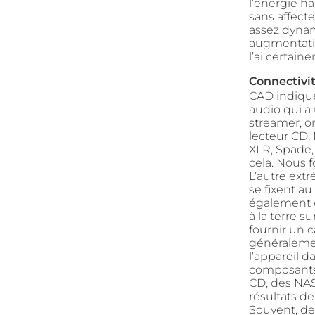
l’énergie h
sans affect
assez dynam
augmentatio
l’ai certain
Connectivit
CAD indique
audio qui a 
streamer, or
lecteur CD,
XLR, Spade,
cela. Nous 
L’autre ext
se fixent au
également ê
à la terre s
fournir un 
généralemen
l’appareil d
composants 
CD, des NAS
résultats d
Souvent, de