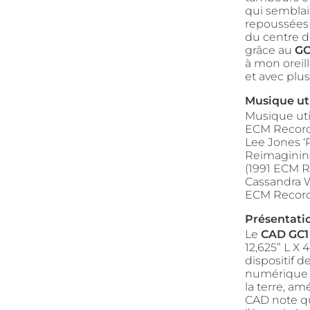
qui semblait
repoussées 
du centre d
grâce au
GC
à mon oreil
et avec plus
Musique uti
Musique util
ECM Records
Lee Jones ‘P
Reimagining
(1991 ECM R
Cassandra Wi
ECM Record
Présentati
Le
CAD GC1
12,625” L X
dispositif d
numérique e
la terre, am
CAD note q