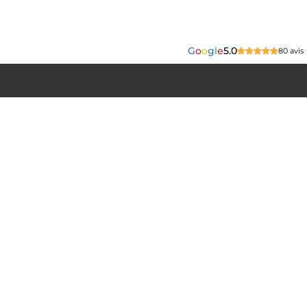
G
o
o
g
l
e
5.0
80 avis