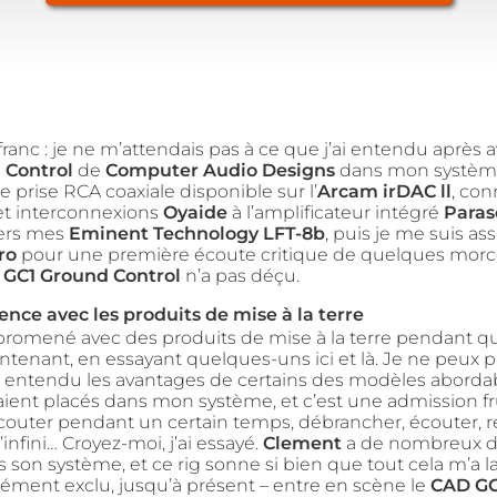
 franc : je ne m’attendais pas à ce que j’ai entendu après a
 Control
de
Computer Audio Designs
dans mon système.
 prise RCA coaxiale disponible sur l’
Arcam irDAC ll
, con
et interconnexions
Oyaide
à l’amplificateur intégré
Paras
vers mes
Eminent Technology LFT-8b
, puis je me suis ass
ro
pour une première écoute critique de quelques mor
e
GC1 Ground Control
n’a pas déçu.
nce avec les produits de mise à la terre
promené avec des produits de mise à la terre pendant q
tenant, en essayant quelques-uns ici et là. Je ne peux p
nt entendu les avantages de certains des modèles aborda
taient placés dans mon système, et c’est une admission fr
couter pendant un certain temps, débrancher, écouter, r
l’infini… Croyez-moi, j’ai essayé.
Clement
a de nombreux di
 son système, et ce rig sonne si bien que tout cela m’a l
dément exclu, jusqu’à présent – entre en scène le
CAD GC