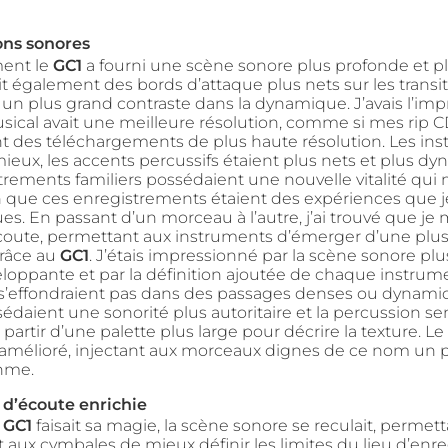
ons sonores
ent le
GC1
a fourni une scène sonore plus profonde et pl
ait également des bords d’attaque plus nets sur les transit
un plus grand contraste dans la dynamique. J’avais l’im
musical avait une meilleure résolution, comme si mes rip 
nt des téléchargements de plus haute résolution. Les in
ieux, les accents percussifs étaient plus nets et plus dy
trements familiers possédaient une nouvelle vitalité qui
n que ces enregistrements étaient des expériences que je
s. En passant d’un morceau à l’autre, j’ai trouvé que je 
oute, permettant aux instruments d’émerger d’une plu
grâce au
GC1
. J’étais impressionné par la scène sonore pl
eloppante et par la définition ajoutée de chaque instrume
s’effondraient pas dans des passages denses ou dynamiq
édaient une sonorité plus autoritaire et la percussion se
 partir d’une palette plus large pour décrire la texture. Le
mélioré, injectant aux morceaux dignes de ce nom un 
hme.
 d’écoute enrichie
e
GC1
faisait sa magie, la scène sonore se reculait, permet
 aux cymbales de mieux définir les limites du lieu d’enr