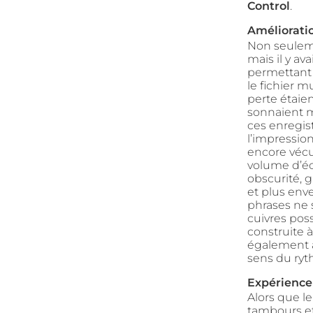
Control
.
Améliorati
Non seulem
mais il y av
permettant 
le fichier 
perte étaie
sonnaient m
ces enregis
l’impressio
encore vécue
volume d’éc
obscurité, 
et plus env
phrases ne 
cuivres poss
construite à
également a
sens du ryt
Expérience
Alors que l
tambours et