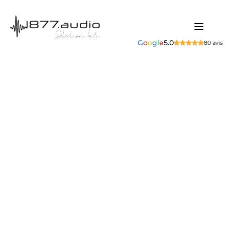
G
o
o
g
l
e
5.0
80 avis