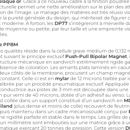
plaqué or
. Grâce à ce nouveau cadre à la finition poudrée p
ucturelle permet une nette amélioration sur le plan des a
ion de l’image. Le mariage des matières est très réussi v
la pureté générale du design, qui mériterait de figurer 
moderne. A fortiori, les
DP77
s’intégreront à merveille d
lle moyenne ou petite, par leur taille et une empreinte vi
ées.
ie PPBM
es qualités réside dans la cellule grave médium de 0,132 
 suivant le principe exclusif
Push-Pull Bipolar Magnet
,
tructure mécanique en sandwich extrêmement rigide gar
absence de coloration. Les aimants plats laminés en cao
 deux côtés de la membrane, procurant un champ magn
constant. Celle-ci est en
mylar
de 12 microns traitée par i
calibrée par un procédé pneumatique exclusif. Appliquée s
conductrice aux pistes de 3 mm est découpée dans une f
 pur verni de 40 microns, dotée d’un adhésif au verso. La
t collée dans un support constitué d’un sandwich en
M
iland
(plus dense et moins de colle) recouvert de feutri
e, puis maintenu dans un cadre mécanosoudé conçu par
e rigidité parfaite et stable dans le temps. Les grilles de
’un millimètre sont embouties sur une matrice grâce à u
tique exerçant 20 tonnes de pression. Cette version
D