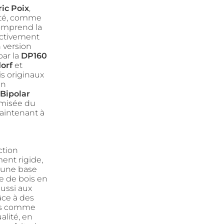
ric Poix
,
lité, comme
omprend la
ctivement
 version
ar la
DP160
orf
et
s originaux
en
Bipolar
imisée du
aintenant à
ction
ment rigide,
t une base
e de bois en
ussi aux
râce à des
tés comme
alité, en