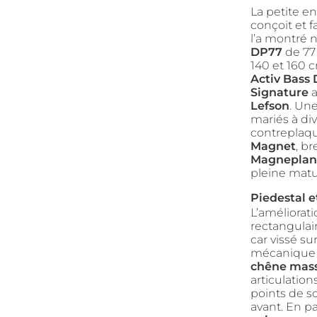
La petite e
conçoit et 
l’a montré 
DP77
de 77
140 et 160 
Activ Bass
Signature
a
Lefson
. Un
mariés à di
contreplaq
Magnet
, b
Magneplan
pleine matu
Piedestal e
L’améliorati
rectangulair
car vissé s
mécanique u
chêne mass
articulatio
points de s
avant. En p