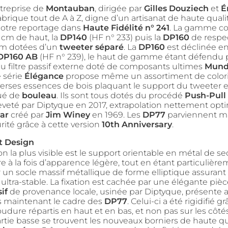
ntreprise de
Montauban
, dirigée par
Gilles Douziech
et
É
fabrique tout de A à Z, digne d’un artisanat de haute qua
notre reportage dans
Haute Fidélité n° 241
. La gamme c
 cm de haut, la
DP140
(HF n° 233) puis la
DP160
de respe
cm dotées d’un
tweeter séparé
. La
DP160
est déclinée en
 DP160 AB
(HF n° 239), le haut de gamme étant défendu p
u filtre passif externe doté de composants ultimes
Mund
e série
Élégance
propose même un assortiment de colori
verses essences de bois plaquant le support du tweeter 
ué de
bouleau
. Ils sont tous dotés du procédé
Push-Pull 
reveté par Diptyque en 2017, extrapolation nettement opt
ar
créé par
Jim Winey
en 1969. Les
DP77
parviennent m
rité grâce à cette version
10th Anniversary
.
t Design
on la plus visible est le support orientable en métal de se
e à la fois d’apparence légère, tout en étant particulière
ur un socle massif métallique de forme elliptique assuran
ltra-stable. La fixation est cachée par une élégante pièc
if
de provenance locale, usinée par Diptyque, présente a
ns maintenant le cadre des
DP77
. Celui-ci a été rigidifié g
oudure répartis en haut et en bas, et non pas sur les cô
artie basse se trouvent les nouveaux borniers de haute qu