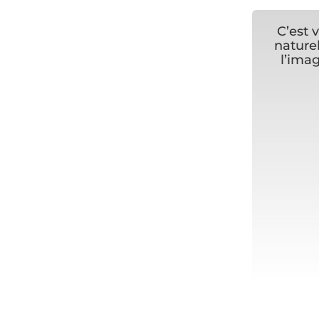
C’est 
naturel
l’ima