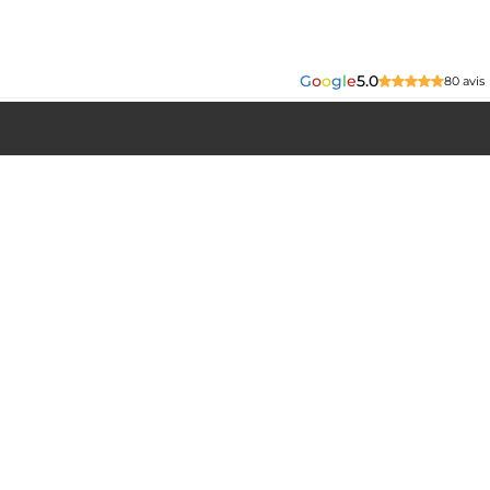
G
o
o
g
l
e
5.0
80 avis