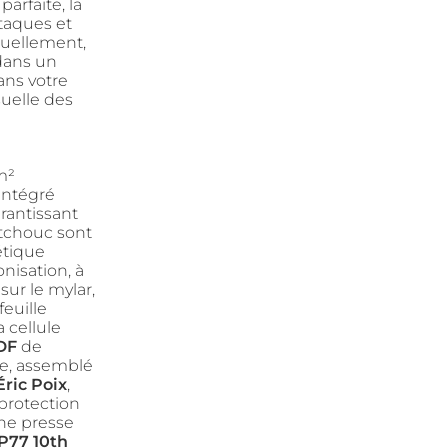
arfaite, la
ttaques et
isuellement,
dans un
ans votre
suelle des
m²
 intégré
antissant
utchouc sont
étique
onisation, à
ur le mylar,
euille
 cellule
DF
de
ne, assemblé
Éric Poix
,
 protection
ne presse
P77 10th