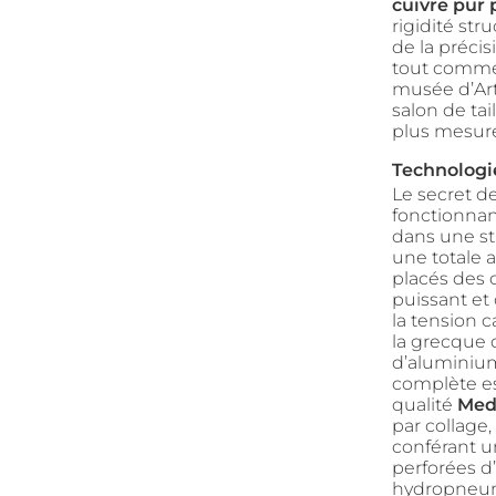
cuivre pur 
rigidité str
de la précis
tout comme 
musée d’Art 
salon de tai
plus mesur
Technolog
Le secret d
fonctionnant
dans une s
une totale 
placés des
puissant et 
la tension 
la grecque 
d’aluminium
complète es
qualité
Med
par collag
conférant un
perforées d
hydropneuma