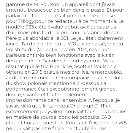
gamme de M. Poulson, un appareil dont j’avais
entendu beaucoup de bien dans le passé. Et pour
parfaire ce tableau, c’était une période intense
pour Trilogy pour ce rédacteur à ce moment-là. Le
modèle 933 a été évalué début avril et pas plus
d’un mois plus tard, j’ai pris connaissance de son
frère plus abordable, le 931. Le jeu était clairement
lancé. J’ai déjà entendu le W8 par le passé, lors du
Polish Audio (Video) Show en 2014, ces haut-
parleurs ont très bien fonctionné avec le kit en
deux pièces de Sanders Sound Systems. Mais le
résultat que le trio Boenicke, Scott et Poulson a
obtenu en 2015 était, à mes oreilles, remarquable,
audiblement meilleur en comparaison au son lors
du show polonais mentionné ci-dessus. La
performance était exceptionnellement grande,
douce, vivante et tout simplement
impressionnante dans l’ensemble. À l’époque, je
savais déjà que le LampizatOr chargé DHT et
extrêmement polyvalent couvrait tous mes besoins
en matière de source, donc les produits CAD
étaient hors de question. Pourtant, l’expérience W8
ne pouvait pas être facilement oubliée, ces