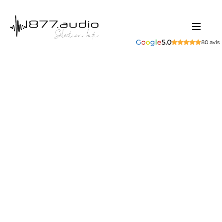
G
o
o
g
l
e
5.0
80 avis