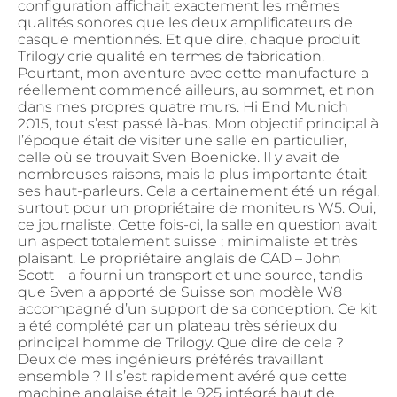
configuration affichait exactement les mêmes
qualités sonores que les deux amplificateurs de
casque mentionnés. Et que dire, chaque produit
Trilogy crie qualité en termes de fabrication.
Pourtant, mon aventure avec cette manufacture a
réellement commencé ailleurs, au sommet, et non
dans mes propres quatre murs. Hi End Munich
2015, tout s’est passé là-bas. Mon objectif principal à
l’époque était de visiter une salle en particulier,
celle où se trouvait Sven Boenicke. Il y avait de
nombreuses raisons, mais la plus importante était
ses haut-parleurs. Cela a certainement été un régal,
surtout pour un propriétaire de moniteurs W5. Oui,
ce journaliste. Cette fois-ci, la salle en question avait
un aspect totalement suisse ; minimaliste et très
plaisant. Le propriétaire anglais de CAD – John
Scott – a fourni un transport et une source, tandis
que Sven a apporté de Suisse son modèle W8
accompagné d’un support de sa conception. Ce kit
a été complété par un plateau très sérieux du
principal homme de Trilogy. Que dire de cela ?
Deux de mes ingénieurs préférés travaillant
ensemble ? Il s’est rapidement avéré que cette
machine anglaise était le 925 intégré haut de