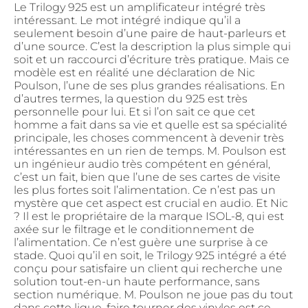
Le Trilogy 925 est un amplificateur intégré très intéressant. Le mot intégré indique qu’il a seulement besoin d’une paire de haut-parleurs et d’une source. C’est la description la plus simple qui soit et un raccourci d’écriture très pratique. Mais ce modèle est en réalité une déclaration de Nic Poulson, l’une de ses plus grandes réalisations. En d’autres termes, la question du 925 est très personnelle pour lui. Et si l’on sait ce que cet homme a fait dans sa vie et quelle est sa spécialité principale, les choses commencent à devenir très intéressantes en un rien de temps. M. Poulson est un ingénieur audio très compétent en général, c’est un fait, bien que l’une de ses cartes de visite les plus fortes soit l’alimentation. Ce n’est pas un mystère que cet aspect est crucial en audio. Et Nic ? Il est le propriétaire de la marque ISOL-8, qui est axée sur le filtrage et le conditionnement de l’alimentation. Ce n’est guère une surprise à ce stade. Quoi qu’il en soit, le Trilogy 925 intégré a été conçu pour satisfaire un client qui recherche une solution tout-en-un haute performance, sans section numérique. M. Poulson ne joue pas du tout dans cette ligue, faire tourner des vinyles est ce qu’il fait lorsque le temps le permet. Et il est également convaincu qu’une circuiterie préampli + ampli de puissance bien conçue peut être une alternative valable à un ensemble en deux ou trois pièces. Certaines personnes disent que le meilleur câble est celui qui n’est pas un câble, n’est-ce pas ? Le Trilogy 925 est grand et lourd. Les dimensions (L x P x H) 445 x 485 x 138 et un poids de 25,5 kilogrammes sont les chiffres exacts. La puissance de sortie nominale à 8 ohms est généreuse avec 135WPC. L’impédance d’entrée via les entrées équilibrées et asymétriques est supérieure à 84KΩ et 42KΩ respectivement. La sensibilité d’entrée de 600mV RMS, la réponse en fréquence de 10 – 50 000 Hz (+/- 0,5 dB), la distorsion de moins de 1% pondérée A à la puissance nominale, la phase correcte (non-inversée) et la conception entièrement symétrique scellent presque l’affaire. Ajoutons la topologie entièrement discrète de classe AB de type push-pull et hybride (lampes + transistors), l’autocollant « Fabriqué en Angleterre », le prix demandé de 12 999 € (en Pologne) et boum, la curiosité se manifeste, n’est-ce pas ? Mais il y a plus, tellement plus. Le Trilogy 925 non seulement semble, mais se sent également très sérieux. À tous égards, c’est subjectivement le matériel le plus solide et le plus impressionnant avec lequel j’ai eu le plaisir de travailler jusqu’à présent. Cela crie qualité et luxe peu importe où l’on regarde, comme s’il avait été construit sans qu’aucun coin ne soit rogné. L’enveloppe de ce plateau est faite d’aluminium usiné CNC de différents types. Son avant doucement sablé et ses radiateurs ont un aspect différent, un peu plus brillant, par rapport à par exemple le couvercle supérieur mat. Il convient également de noter que si l’on souhaite avoir l’appareil dans une finition différente, cela est possible. Plusieurs couleurs primaires sont disponibles, ainsi que de multiples revêtements de la Chameleon Powder Company. Les options sont vastes et l’intégrée 925 peut s’adapter à n’importe quel décor. En avançant, le châssis de notre produit peut sembler simple à première vue, mais plus on commence à prêter attention aux détails, plus il devient évident que le diable se cache vraiment dans ceux-ci. Chaque coin est doucement arrondi et très méticuleusement fait. L’avant présente un grand affichage à matrice de points LED rouge. C’est brillant. Non seulement il délivre une écriture parfaitement lisible, mais il peut également être atténué ou complètement éteint. Un peu à droite, il y a deux touches de fonction, décrites comme « ENT » et « ESC ». Celles-ci permettent de naviguer dans les généreuses options de menu. Ensuite, il y a un gros bouton de volume qui tourne sans fin. Il est très pratique à utiliser, à savoir suffisamment lourd et aussi fluide que possible. Le bouton principal marche/arrêt se trouve dans une petite rétention à proximité et un indicateur LED rouge marche/arrêt est placé dans une autre, soigneusement sculptée dans le bord droit du 925. En bas, il y a un autre espace avec une entrée AUX de 3,5 mm. On peut utiliser l’intégrée Trilogy avec un smartphone ou une tablette par exemple. En continuant, chaque radiateur est usiné à partir d’un bloc d’aluminium de 5 kg et a des ailettes de profondeur et d’épaisseur inégales. Ces irrégularités fournissent une stabilité mécanique et thermique exceptionnelle pour les dispositifs de sortie sensibles. Le couvercle supérieur se retire facilement, il suffit de se débarrasser de deux vis et l’intérieur du 925 devient parfaitement accessible dans le processus. L’arrière de notre intégrée est généreux pour le moins. Il est rempli de six entrées au total ; trois XLR et le même nombre de RCA. La dernière entrée de ces dernières gère la fonction de retour de signal, tandis qu’une paire de RCA supplémentaire un peu plus bas l’envoie. Le Trilogy 925 a été conçu comme un intégré, donc il n’y a pas d’entrées à niveau fixe, ce qui signifie qu’un préamplificateur séparé ne peut pas être utilisé. Eh bien, techniquement, il peut, mais il n’y a aucun moyen de contourner l’interne. En avançant, notre plateau a des bornes de haut-parleur Mundorf. On pourrait penser que dans la gamme de prix du 925, quelque chose de plus kosher devrait être utilisé. Laissez-moi le formuler ainsi : celles-ci sont extrêmement pratiques à utiliser. Faciles à manipuler, avec une prise solide et d’une durabilité incroyable. Une prise IEC avec disjoncteur à proximité et l’interface TASlink propriétaire basée sur RJ-45 scellent l’affaire. La dernière fonctionnalité a été conçue pour inclure le 925 dans un ensemble Trilogy encore plus grand et pour le naviguer tout en utilisant une seule télécommande. Et en parlant de cela, la télécommande standard est fonctionnelle, mais fabriquée en plastique. Une télécommande plus avancée et en aluminium connue sous le nom de PRC est disponible et je la recommande sincèrement. Bien que je n’en possède pas. La demande de 1 000 € est cependant plutôt élevée. Passons aux fonctionnalités supplémentaires du Trilogy 925. La première en ligne est la protection par code PIN. Oui, si le produit n’est pas connecté à une source d’alimentation pendant plus de 30 minutes, un code fourni par le fabricant doit être saisi et il n’y a pas d’autre moyen. Après cette opération, la machine se réchauffe et l’écriture appropriée apparaît sur son écran, cela prend environ une minute ou deux et après cela, elle est pleinement opérationnelle. Nic voulait évidemment faire du 925 intégré un appareil très unique. Pour ce faire, il a inclus une carte logique qui surveille les actions de ce plateau et propose plusieurs fonctionnalités très intéressantes. Par exemple, on peut ajuster la luminosité des LED ou les éteindre. Mais il y a une option pour vérifier la température des canaux ou régler le niveau de volume individuellement pour chaque entrée. Et puisque le 925 a une horloge interne, avoir l’heure et le jour de la semaine visibles n’est pas un problème du tout. Et pour rester dans cette veine, on peut régler l’appareil pour qu’il se réchauffe lorsque désiré, c’est-à-dire à un jour précis de la semaine, à des heures et des minutes précises. La même histoire s’applique à l’équilibre des canaux, aux ajustements de code PIN, et ainsi de suite. Même un graphique à barres horizontal peut être affiché et ce sont quelques-unes des fonctionnalités étendues dont le 925 est chargé. Par exemple, mon unité personnelle a ce qu’on appelle une « lumière d’ambiance ». Son ventre est équipé de deux LED bleues qui éclairent la surface sous l’intégrée. Même cette option peut être facilement activée/désactivée. Sans mentionner que chaque entrée peut être nommée individuellement. Tout bien considéré, il est facilement visible que Nic a mis beaucoup d’efforts dans ces petites choses. Oui, la grande majorité de celles-ci ne seront probablement pas utilisées, si ce n’est pas du tout. Pourtant, il les a incluses parce qu’il pouvait simplement le faire et qu’il le voulait. Comme je l’ai dit plus haut, le 925 intégré est un design très personnel pour notre homme en effet. Et même si ses nombreuses options peuvent sembler hostiles à un nouvel utilisateur, en pratique, les choses sont à l’opposé. L’interface est très intuitive, facile à naviguer et l’appareil lui-même est en fait très convivial. Passons à l’intérieur de notre plateau. Voilà une vue à voir là-bas. L’architecture interne est entièrement équilibrée tout au long, donc jamais convertie en asymétrique. Les entrées du 925 sont commutées via des relais plaqués ruthénium placés très proches. Ensuite, il y a la phase de préamplification. Le gain de tension est fourni par deux triodes doubles NOS 6H6П russes par canal. Celles-ci sont complétées par une unité servo afin qu’elles soient en parfaite symétrie et des régulateurs shunt HT discrets fournissent du courant continu régulé pur pour elles. Le Trilogy 925 a une étape de sortie très particulière, basée sur de petits FET et bipolaires. Les premiers gèrent le tout premier watt, tandis que les seconds sont le fournisseur de courant élevé une fois que la situation devient plus exigeante. L’un pousse, l’autre tire. Chacun de ces transistors fonctionne dans un état de polarisation élevé, donc davantage de classe A est sur la table plutôt que B. Maintenant, passons à l’alimentation. Elle est généreuse. Le transformateur toroïdal principal est blindé de Faraday et possède des enroulements et des redresseurs séparés pour chaque canal. De nombreux condensateurs personnalisés Trilogy (Mundorfs ?) font partie du package de l’alimentation. Les chauffages de lampes et les unités logiques ont leurs propres transformateurs d’alimentation, afin de garder le bruit interne sous contrôle. La section d’alimentation est montée sur une épaisse plaque faite