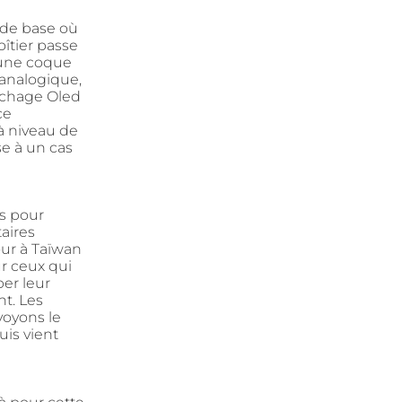
 de base où
oîtier passe
 une coque
’analogique,
fichage Oled
ce
à niveau de
e à un cas
s pour
aires
our à Taïwan
r ceux qui
er leur
nt. Les
voyons le
uis vient