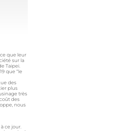
arce que leur
iété sur la
de Taipei.
19 que “le
que des
ier plus
’usinage très
 coût des
loppe, nous
 ce jour.