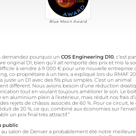
Blue Moon Award
us demandez pourquoi un
COS Engineering D10
, c’est p
 original D1, bien qu’il ait remporté des prix et mis la soc
 difficile à vendre à 9 000 € pour une nouvelle entreprise 
g, co-propriétaire à un tiers, a expliqué lors du RMAF 20
s juste un D1 avec des fils plus simples. C’est un animal
t différent. Nous avions besoin d’une réduction drasti
rication tout en voulant toujours améliorer le son. Le boît
 en aluminium plein à l’extérieur, mais réduit nos frais d
des rejets de châssis associés de 60 %. Pour ce circuit, le
réduit de 20 %, ce qui, combiné aux économies sur l’enve
lir un prix final très attractif.”
 public
 au salon de Denver a probablement été notre meilleure à