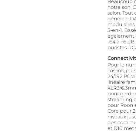
Beaucoup de
notre son. 
salon. Tout 
générale DA
modulaires 
5-en-1. Bas
également d
-64 à +6 dB
puristes RC
Connectivi
Pour le num
Toslink, pl
24/192 PCM 
linéaire fam
XLR3/6.3mm 
pour garder
streaming o
pour Roon e
Core pour 2
niveaux jus
des commuta
et D10 met t