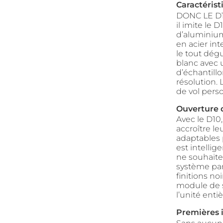
Caractérist
DONC LE D10
il imite le 
d’aluminium
en acier int
le tout dég
blanc avec 
d’échantill
résolution.
de vol perso
Ouverture 
Avec le D10
accroître l
adaptables p
est intelli
ne souhaite
système par 
finitions no
module de st
l’unité ent
Premières 