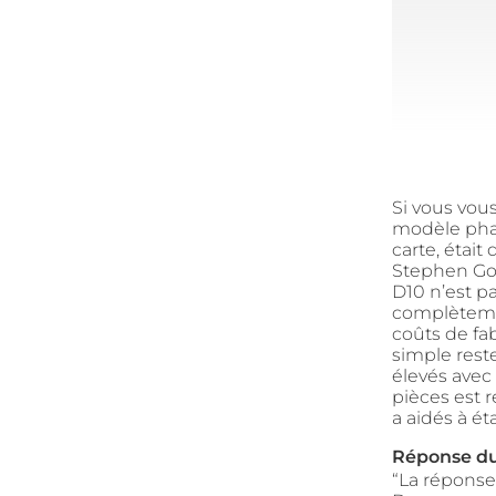
Si vous vo
modèle phare
carte, était
Stephen Gon
D10 n’est pa
complètemen
coûts de fab
simple reste
élevés avec 
pièces est 
a aidés à étab
Réponse du
“La réponse