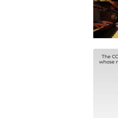
The CO
whose m