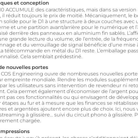
iques et conception
 ACCUMULE des caractéristiques, mais dans sa version
D1, il réduit toujours le prix de moitié. Mécaniquement, le b
 solide pour le D1 à une structure à deux couches avec
erne et une partition avant/arrière pour le numérique et l
uisé derrière des panneaux en aluminium fin sablés. L’af
une grande lecture du volume, de l’entrée, de la fréquen
onnage et du verrouillage de signal bénéficie d’une mise 
 La télécommande en métal du D1 reste. L’emballage pass
nnalisé. Cela semblait prédestiné.
de nouvelles portes
, COS Engineering ouvre de nombreuses nouvelles porte
eur empreinte mondiale. Rendre les modules supplément
ar les utilisateurs sans intervention de revendeur ni ret
gent. Cela permet également d’économiser de l’argent pou
nt pas ces fonctionnalités ou qui envisagent de développ
étapes au fur et à mesure que les finances se rétablisse
ires et argentées ajoutent encore plus de choix. Ici, nous 
reaming à glissière… suivi du circuit phono à glissière. P
ièrement chargée.
impressions