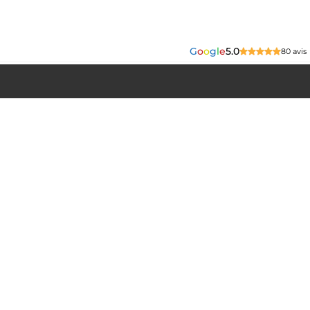
G
o
o
g
l
e
5.0
80 avis