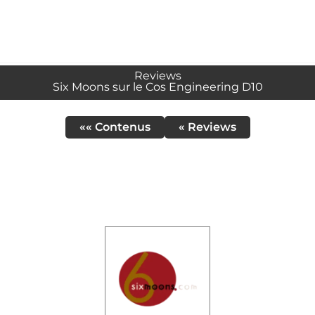
Reviews
Six Moons sur le Cos Engineering D10
«« Contenus
« Reviews