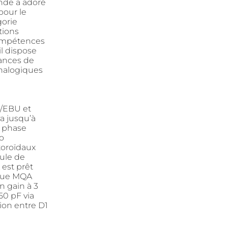
nde a adoré
pour le
gorie
tions
compétences
il dispose
ances de
analogiques
S/EBU et
a jusqu’à
e phase
o
toroïdaux
ule de
est prêt
 que MQA
 gain à 3
50 pF via
ion entre D1