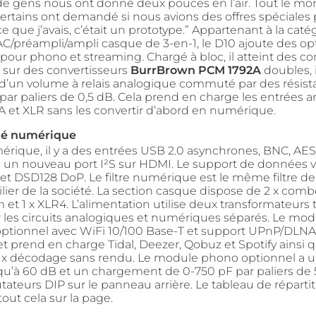
 gens nous ont donné deux pouces en l’air. Tout le mo
Certains ont demandé si nous avions des offres spéciales 
ce que j’avais, c’était un prototype.” Appartenant à la caté
C/préampli/ampli casque de 3-en-1, le D10 ajoute des op
pour phono et streaming. Chargé à bloc, il atteint des 
é sur des convertisseurs
BurrBrown PCM 1792A
doubles, 
’un volume à relais analogique commuté par des résist
 par paliers de 0,5 dB. Cela prend en charge les entrées 
A et XLR sans les convertir d’abord en numérique.
té numérique
érique, il y a des entrées USB 2.0 asynchrones, BNC, AE
us un nouveau port I²S sur HDMI. Le support de données v
et DSD128 DoP. Le filtre numérique est le même filtre d
ilier de la société. La section casque dispose de 2 x comb
et 1 x XLR4. L’alimentation utilise deux transformateurs 
 les circuits analogiques et numériques séparés. Le mod
ptionnel avec WiFi 10/100 Base-T et support UPnP/DLNA 
t prend en charge Tidal, Deezer, Qobuz et Spotify ainsi
 x décodage sans rendu. Le module phono optionnel a un
qu’à 60 dB et un chargement de 0-750 pF par paliers de 
teurs DIP sur le panneau arrière. Le tableau de répartit
out cela sur la page.