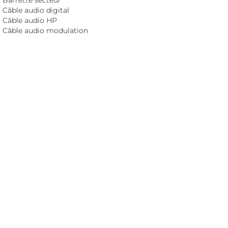
Câble audio digital
Câble audio HP
Câble audio modulation
Câble DC
Câble réseau
Câble secteur
Conditionneur
DAC (convertisseur)
Enceinte active
Enceinte hybride
Enceinte passive
Ground Box
Horloge externe
Isolateur
Lecteur CD et SACD
Meuble Hi-Fi
Phonostage
Préamplificateur
Reclocker
ROON core
Serveur audio
Service musical