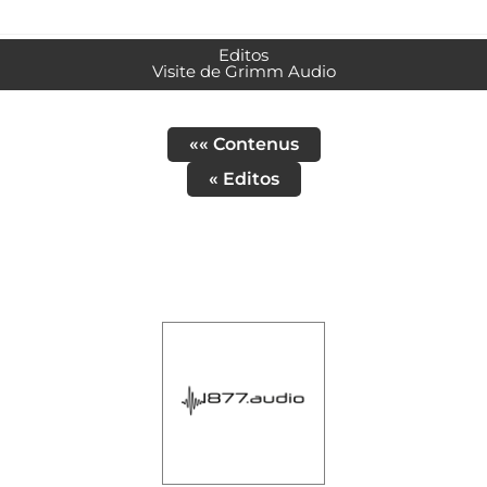
Editos
Visite de Grimm Audio
«« Contenus
« Editos