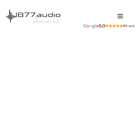
G
o
o
g
l
e
5.0
80 avis