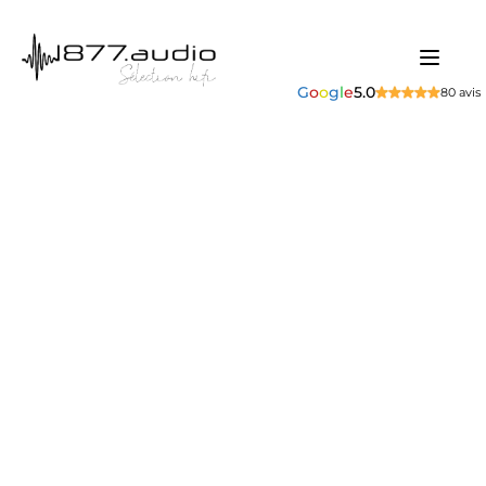
G
o
o
g
l
e
5.0
80 avis