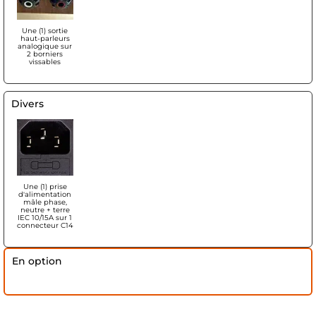
Une (1) sortie
haut-parleurs
analogique sur
2 borniers
vissables
Divers
Une (1) prise
d'alimentation
mâle phase,
neutre + terre
IEC 10/15A sur 1
connecteur C14
En option