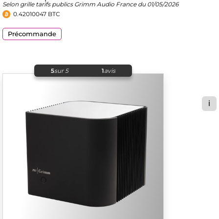
Selon grille tarifs publics Grimm Audio France du 01/05/2026
0.42010047 BTC
Précommande
5
sur 5
1
avis
ℹ️