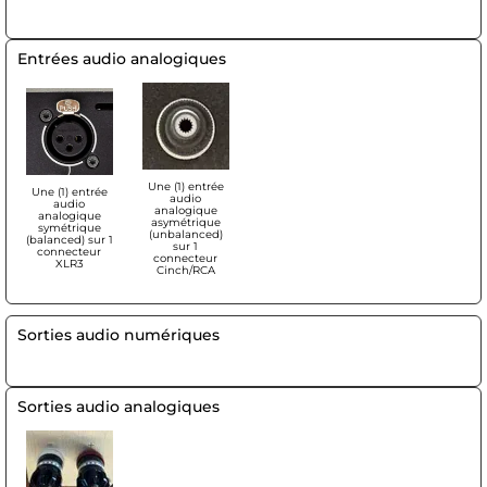
Entrées audio analogiques
Une (1) entrée
Une (1) entrée
audio
audio
analogique
analogique
asymétrique
symétrique
(unbalanced)
(balanced) sur 1
sur 1
connecteur
connecteur
XLR3
Cinch/RCA
Sorties audio numériques
Sorties audio analogiques