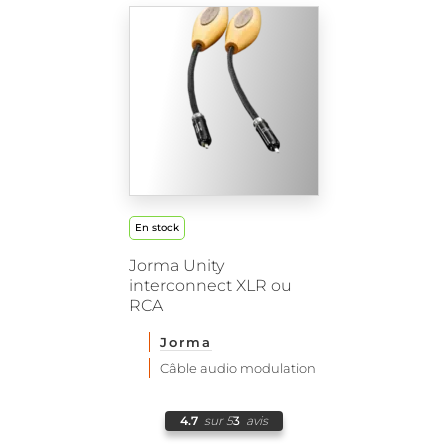
En stock
Jorma Unity
interconnect XLR ou
RCA
Jorma
Câble audio modulation
4.7
sur 5
3
avis