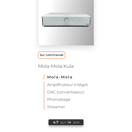
Sur commande
Mola-Mola Kula
Mola-Mola
Amplificateur intégré
DAC (convertisseur)
Phonostage
Streamer
4.7
sur 5
4
avis