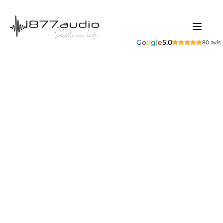
G
o
o
g
l
e
5.0
80 avis