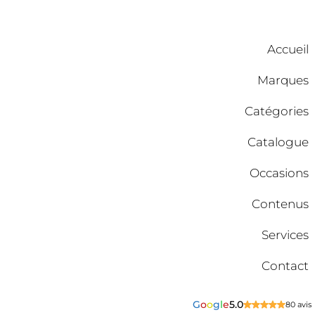
Accueil
Marques
Catégories
Catalogue
Occasions
Contenus
Services
Contact
G
o
o
g
l
e
5.0
80 avis