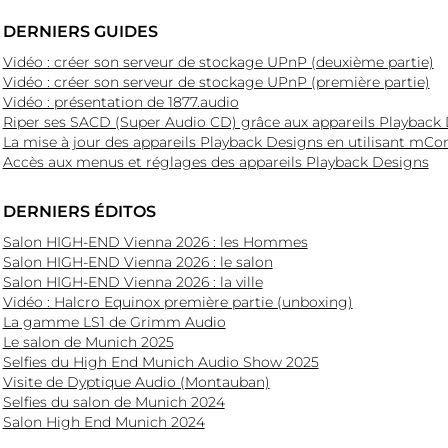
DERNIERS GUIDES
Vidéo : créer son serveur de stockage UPnP (deuxième partie)
Vidéo : créer son serveur de stockage UPnP (première partie)
Vidéo : présentation de 1877.audio
Riper ses SACD (Super Audio CD) grâce aux appareils Playback
La mise à jour des appareils Playback Designs en utilisant mCo
Accès aux menus et réglages des appareils Playback Designs
DERNIERS ÉDITOS
Salon HIGH-END Vienna 2026 : les Hommes
Salon HIGH-END Vienna 2026 : le salon
Salon HIGH-END Vienna 2026 : la ville
Vidéo : Halcro Equinox première partie (unboxing)
La gamme LS1 de Grimm Audio
Le salon de Munich 2025
Selfies du High End Munich Audio Show 2025
Visite de Dyptique Audio (Montauban)
Selfies du salon de Munich 2024
Salon High End Munich 2024