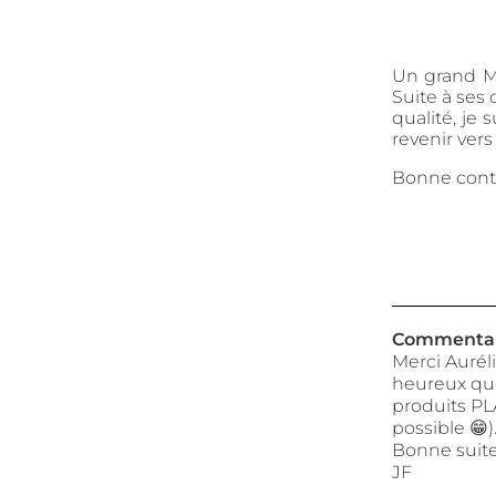
Un grand Me
Suite à ses 
qualité, je 
revenir ver
Bonne conti
Commentair
Merci Aurél
heureux que 
produits PL
possible 😁)
Bonne suite
JF