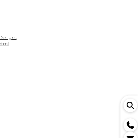
 Designs
ntrol