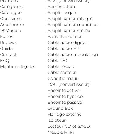
Marques
ADC (convertisseur)
Catégories
Alimentation
Catalogue
Ampli casque
Occasions
Amplificateur intégré
Auditorium
Amplificateur monobloc
1877.audio
Amplificateur stéréo
Editos
Barrette secteur
Reviews
Câble audio digital
Guides
Câble audio HP
Contact
Câble audio modulation
FAQ
Câble DC
Mentions légales
Câble réseau
Câble secteur
Conditionneur
DAC (convertisseur)
Enceinte active
Enceinte hybride
Enceinte passive
Ground Box
Horloge externe
Isolateur
Lecteur CD et SACD
Meuble Hi-Fi