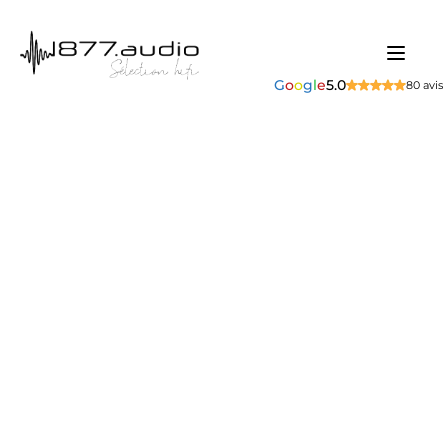
G
o
o
g
l
e
5.0
80 avis