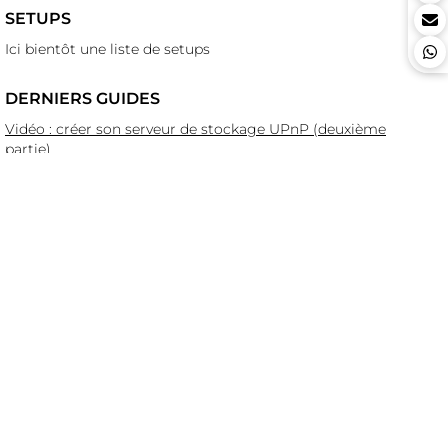
SETUPS
Ici bientôt une liste de setups
DERNIERS GUIDES
Vidéo : créer son serveur de stockage UPnP (deuxième
partie)
Vidéo : créer son serveur de stockage UPnP (première
partie)
Vidéo : présentation de 1877.audio
Riper ses SACD (Super Audio CD) grâce aux appareils
Playback Designs
La mise à jour des appareils Playback Designs en utilisant
mControl
Accès aux menus et réglages des appareils Playback
Designs
DERNIERS ÉDITOS
Salon HIGH-END Vienna 2026 : les Hommes
Salon HIGH-END Vienna 2026 : le salon