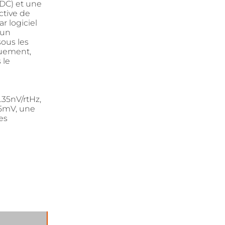
 DC) et une
ctive de
r logiciel
 un
sous les
quement,
 le
.35nV/rtHz,
 5mV, une
es