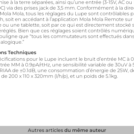
se à la terre séparées, ainsi qu’une entrée (3-15V, AC ou
DC) via des prises jack de 3,5 mm. Conformément à la dire
 Mola Mola, tous les réglages du Lupe sont contrôlables pa
th, soit en accédant à l’application Mola Mola Remote sur
ou une tablette, soit par ce qui est directement stocké 
réglés. Bien que ces réglages soient contrôlés numéri
ouligne que “tous les commutateurs sont effectués dans
alogique.”
ions Techniques
cifications pour le Lupe incluent le bruit d’entrée MC à 0
ntrée MM à 0.9pA/rtHz, une sensibilité variable de 30uV à
RIAA de ±0.1dB, une consommation d’énergie de 25W, d
e 200 x 110 x 320mm (l/h/p), et un poids de 5.1kg.
Autres articles
du même auteur