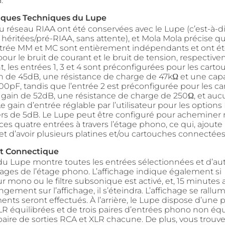
.
tiques Techniques du Lupe
u réseau RIAA ont été conservées avec le Lupe (c’est-à-di
héritées/pré-RIAA, sans attente), et Mola Mola précise qu
trée MM et MC sont entièrement indépendants et ont é
our le bruit de courant et le bruit de tension, respective
, les entrées 1, 3 et 4 sont préconfigurées pour les car
n de 45dB, une résistance de charge de 47kΩ et une cap
00pF, tandis que l’entrée 2 est préconfigurée pour les c
gain de 52dB, une résistance de charge de 250Ω, et au
Le gain d’entrée réglable par l’utilisateur pour les optio
liers de 5dB. Le Lupe peut être configuré pour acheminer
ces quatre entrées à travers l’étage phono, ce qui, ajoute
t d’avoir plusieurs platines et/ou cartouches connectées
et Connectique
 du Lupe montre toutes les entrées sélectionnées et d’aut
lages de l’étage phono. L’affichage indique également si
ur mono ou le filtre subsonique est activé, et, 15 minutes 
gement sur l’affichage, il s’éteindra. L’affichage se rallu
nts seront effectués. À l’arrière, le Lupe dispose d’une p
LR équilibrées et de trois paires d’entrées phono non équ
aire de sorties RCA et XLR chacune. De plus, vous trouver