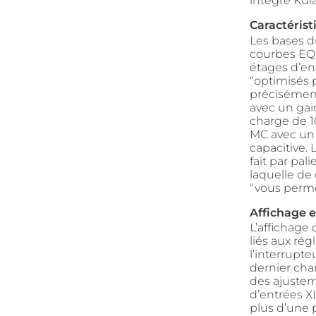
intégré Kula
Caractéris
Les bases d
courbes EQ 
étages d’en
“optimisés p
précisément
avec un gai
charge de 1
MC avec un 
capacitive. 
fait par pa
laquelle de 
“vous perme
Affichage 
L’affichage
liés aux rég
l’interrupte
dernier chan
des ajusteme
d’entrées X
plus d’une p