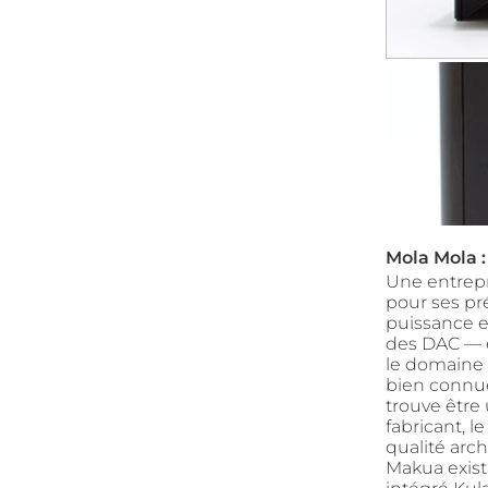
Mola Mola 
Une entrepr
pour ses pr
puissance e
des DAC — e
le domaine 
bien connue
trouve être 
fabricant, 
qualité arch
Makua exist