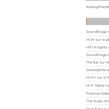
AnalogPlanet
SoundStage U
Hi-fi+ sur le
HIFI Knights
SoundStage A
The Ear sur 
Stereophile s
Hi-Fi+ sur le
Hi-Fi News su
Positive Fee
The Audio Ana
Part Time Au