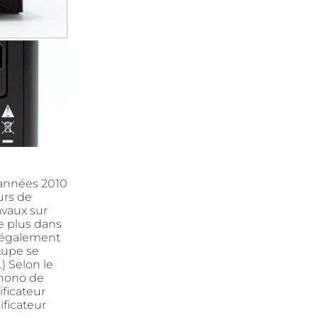
 années 2010
urs de
avaux sur
e plus dans
 également
Lupe se
.) Selon le
phono de
ificateur
ificateur