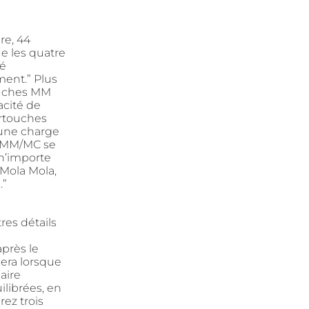
re, 44
e les quatre
té
ment.” Plus
touches MM
acité de
artouches
cune charge
ns MM/MC se
 n’importe
 Mola Mola,
.”
res détails
après le
mera lorsque
aire
ilibrées, en
ez trois