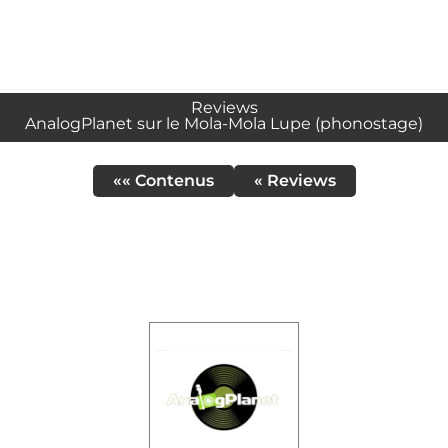
Reviews
AnalogPlanet sur le Mola-Mola Lupe (phonostage)
«« Contenus
« Reviews