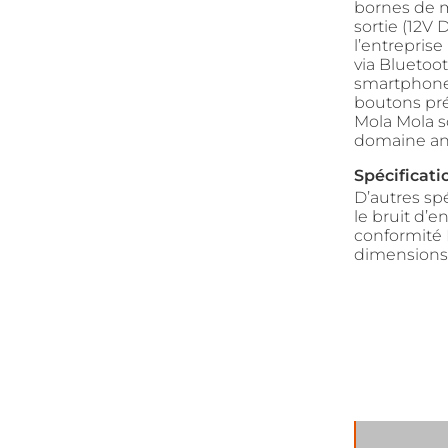
bornes de mi
sortie (12V 
l’entreprise
via Bluetoo
smartphone 
boutons pré
Mola Mola s
domaine an
Spécificat
D’autres spé
le bruit d’e
conformité 
dimensions d