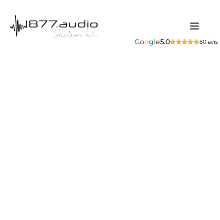
G
o
o
g
l
e
5.0
80 avis