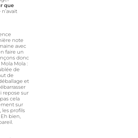
ur que
n’avait
rence
mière note
emaine avec
n faire un
mmençons donc
 Mola Mola :
oublée de
aut de
déballage et
débarrasser
ui repose sur
 pas cela
ement sur
les profils
 Eh bien,
areil.