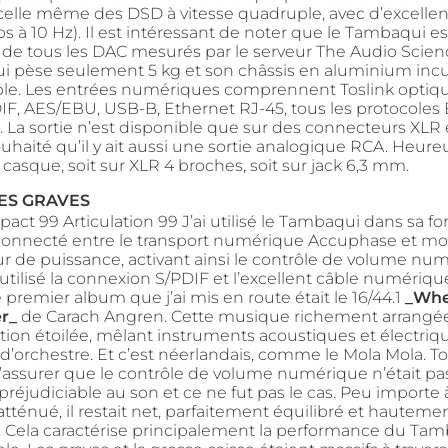
celle même des DSD à vitesse quadruple, avec d’excellen
1 ps à 10 Hz). Il est intéressant de noter que le Tambaqui e
de tous les DAC mesurés par le serveur The Audio Scien
 pèse seulement 5 kg et son châssis en aluminium incu
le. Les entrées numériques comprennent Toslink optiq
DIF, AES/EBU, USB-B, Ethernet RJ-45, tous les protocoles
. La sortie n’est disponible que sur des connecteurs XLR 
souhaité qu’il y ait aussi une sortie analogique RCA. Heure
 casque, soit sur XLR 4 broches, soit sur jack 6,3 mm.
ES GRAVES
act 99 Articulation 99 J’ai utilisé le Tambaqui dans sa fo
i connecté entre le transport numérique Accuphase et m
ur de puissance, activant ainsi le contrôle de volume nu
i utilisé la connexion S/PDIF et l’excellent câble numériq
premier album que j’ai mis en route était le 16/44.1
_Whe
r_
de Carach Angren. Cette musique richement arrangée
ion étoilée, mêlant instruments acoustiques et électriqu
’orchestre. Et c’est néerlandais, comme le Mola Mola. To
m’assurer que le contrôle de volume numérique n’était pa
réjudiciable au son et ce ne fut pas le cas. Peu importe 
 atténué, il restait net, parfaitement équilibré et hauteme
Cela caractérise principalement la performance du Ta