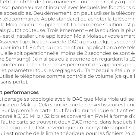
être contrôlé de trois manières. Tout d’abord, il y a quat
 son panneau avant incurvé avec lesquels les fonctions 
e accessibles. Deuxièmement, on peut utiliser la télé
ne télécommande Apple standard) ou acheter la téléco
la Mola pour un supplément. La deuxième solution est p
is plutôt coûteuse. Troisièmement – et la solution la plu
– est d’installer une application Mola Mola sur votre sma
t. Associer l’application avec le DAC a pris quelques second
super intuitif. En fait, du moment où l’application a été t
u’elle soit opérationnelle, moins de 2 secondes se sont é
e Samsung). Je n’ai pas eu à attendre en regardant la L
ignoter ou à chercher désespérément des appareils pour v
, et paramétrer tous les réglages du Tambaqui a été un je
e utilisé le téléphone comme contrôle de volume (ce que
 sans perte).
et performances
 partage sa topologie avec le DAC que Mola Mola utilise à
icateur Makua. Cela signifie que le convertisseur est une
 Sur la première carte, tout l’audio numérique entrant es
lonné à 3,125 MHz / 32 bits et converti en PWM à forme d
r l’autre carte se trouvent deux DAC mono, dans lesquels
 analogique. Le DAC revendique un incroyable rapport sig
ui est proche de la limite théorique pour les fichiers 24 b