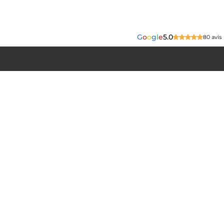
G
o
o
g
l
e
5.0
80 avis