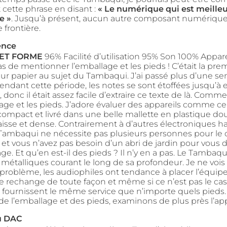
cette phrase en disant :
« Le numérique qui est meille
e »
. Jusqu’à présent, aucun autre composant numérique 
 frontière.
ence
ET FORME
96% Facilité d’utilisation 95% Son 100% Appa
s de mentionner l’emballage et les pieds ! C’était la pre
sur papier au sujet du Tambaqui. J’ai passé plus d’une s
ndant cette période, les notes se sont étoffées jusqu’à e
 donc il était assez facile d’extraire ce texte de là. Co
lage et les pieds. J’adore évaluer des appareils comme ce
, compact et livré dans une belle mallette en plastique d
sse et dense. Contrairement à d’autres électroniques h
ambaqui ne nécessite pas plusieurs personnes pour le 
, et vous n’avez pas besoin d’un abri de jardin pour vous 
ge. Et qu’en est-il des pieds ? Il n’y en a pas. Le Tambaq
 métalliques courant le long de sa profondeur. Je ne vois
oblème, les audiophiles ont tendance à placer l’équip
 rechange de toute façon et même si ce n’est pas le cas, 
 fournissent le même service que n’importe quels pieds.
de l’emballage et des pieds, examinons de plus près l’app
u DAC