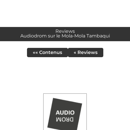
Reviews
Audiodrom sur le Mola-Mola Tambaqui
«« Contenus
« Reviews