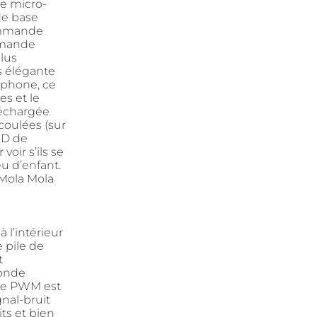
re micro-
de base
commande
mmande
lus
s élégante
rtphone, ce
es et le
éléchargée
coulées (sur
ED de
oir s’ils se
u d’enfant.
 Mola Mola
 l’intérieur
 pile de
t
’onde
 le PWM est
nal-bruit
its et bien