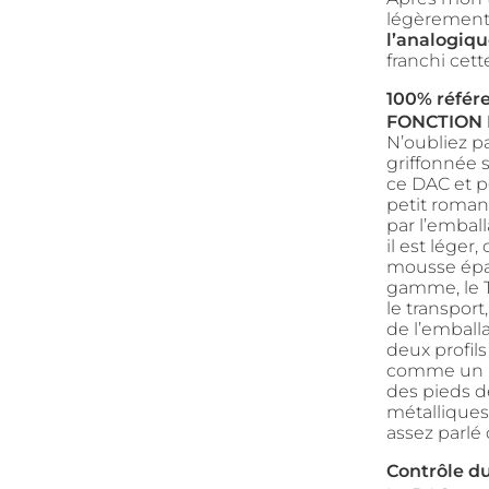
légèrement 
l’analogiqu
franchi cette
100% référ
FONCTION 
N’oubliez pa
griffonnée 
ce DAC et pe
petit roman,
par l’embal
il est léger
mousse épai
gamme, le T
le transport
de l’emballa
deux profils
comme un pr
des pieds de
métalliques
assez parlé 
Contrôle d