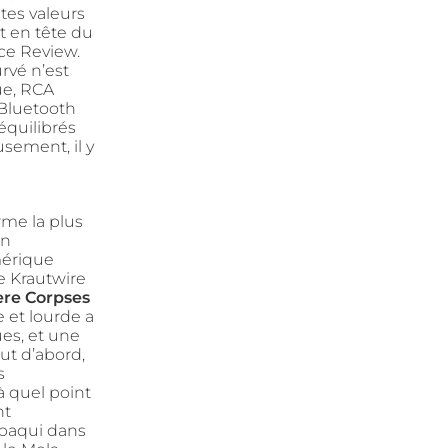
tes valeurs
st en tête du
ce Review.
rvé n’est
ue, RCA
 Bluetooth
équilibrés
usement, il y
rme la plus
on
mérique
ue Krautwire
re Corpses
 et lourde a
es, et une
ut d’abord,
s
à quel point
nt
mbaqui dans