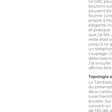
Le DAC peut 
boutons sur
peuvent êtr
fournie (u
propre à Mo
élégante ma
et pratique 
que j’ai fai
reste était 
jusqu’à ce q
un téléphon
couplage cl
détectaient
J’ai ensuit
affirme être
Topologie 
Le Tambaqui
du préamplif
deux cartes.
suréchantil
bruitée. Su
converti en
de 130 dB, q