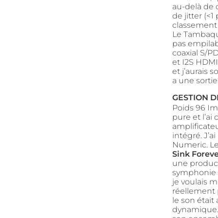
au-delà de 
de jitter (<
classement 
Le Tambaqui
pas empilab
coaxial S/P
et I2S HDMI
et j’aurais 
a une sortie
GESTION D
Poids 96 Imp
pure et l’a
amplificate
intégré. J’a
Numeric. Le 
Sink Foreve
une product
symphonie d
je voulais 
réellement p
le son était
dynamique. 