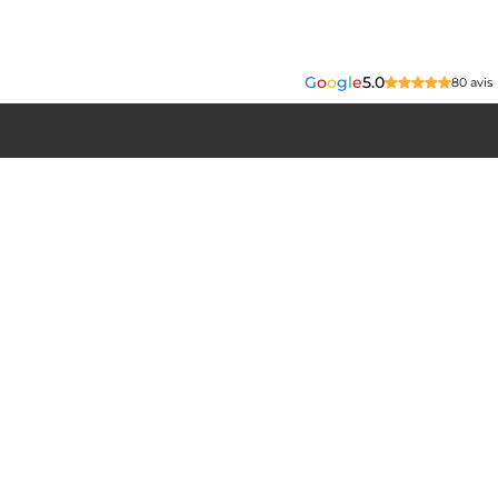
G
o
o
g
l
e
5.0
80 avis