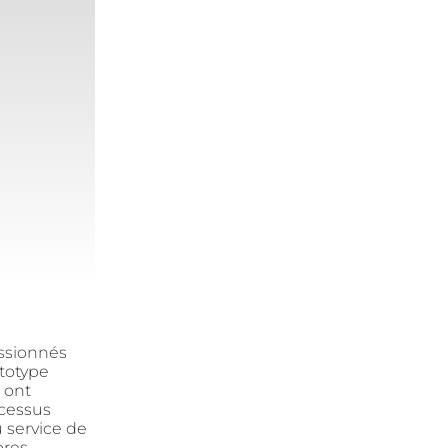
ssionnés
ototype
 ont
cessus
 service de
res,