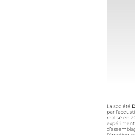
La société
D
par l’acoust
réalisé en 2
expérimenté
d’assembla
l’émotion m