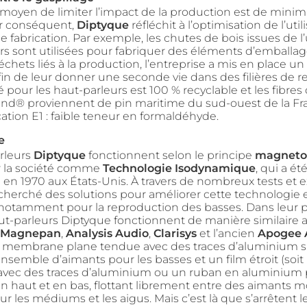
 moyen de limiter l’impact de la production est de minimi
r conséquent,
Diptyque
réfléchit à l’optimisation de l’util
 fabrication. Par exemple, les chutes de bois issues de l
rs sont utilisées pour fabriquer des éléments d’emballag
échets liés à la production, l’entreprise a mis en place un t
fin de leur donner une seconde vie dans des filières de r
isé pour les haut-parleurs est 100 % recyclable et les fibres
d® proviennent de pin maritime du sud-ouest de la Fr
cation E1 : faible teneur en formaldéhyde.
e
rleurs
Diptyque
fonctionnent selon le principe
magneto
r la société comme
Technologie Isodynamique
, qui a ét
en 1970 aux États-Unis. À travers de nombreux tests et e
cherché des solutions pour améliorer cette technologie 
, notamment pour la reproduction des basses. Dans leur 
aut-parleurs Diptyque fonctionnent de manière similaire 
Magnepan
,
Analysis Audio
,
Clarisys
et l’ancien
Apogee 
 membrane plane tendue avec des traces d’aluminium
nsemble d’aimants pour les basses et un film étroit (soit
vec des traces d’aluminium ou un ruban en aluminium 
 haut et en bas, flottant librement entre des aimants m
ur les médiums et les aigus. Mais c’est là que s’arrêtent l