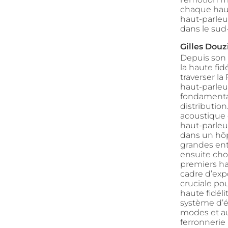
chaque haut
haut-parleu
dans le sud
Gilles Douz
Depuis son
la haute fid
traverser la
haut-parleu
fondamental
distribution
acoustique 
haut-parleur
dans un hôpi
grandes ent
ensuite cho
premiers ha
cadre d’exp
cruciale po
haute fidéli
système d’é
modes et au
ferronnerie 