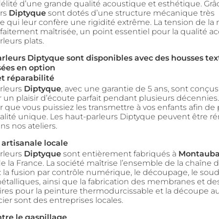
élité d’une grande qualité acoustique et esthétique. Grâce
urs
Diptyque
sont dotés d’une structure mécanique très
e qui leur confère une rigidité extrême. La tension de 
rfaitement maîtrisée, un point essentiel pour la qualité 
leurs plats.
rleurs Diptyque sont disponibles avec des housses text
sées en option
et réparabilité
rleurs
Diptyque
, avec une garantie de 5 ans, sont conçu
ir un plaisir d’écoute parfait pendant plusieurs décennies. 
que vous puissiez les transmettre à vos enfants afin de p
alité unique. Les haut-parleurs Diptyque peuvent être ré
 nos ateliers.
artisanale locale
rleurs
Diptyque
sont entièrement fabriqués à
Montaub
e la France. La société maîtrise l’ensemble de la chaîne 
: la fusion par contrôle numérique, le découpage, le sou
talliques, ainsi que la fabrication des membranes et des 
ires pour la peinture thermodurcissable et la découpe au
ier sont des entreprises locales.
ntre le gaspillage