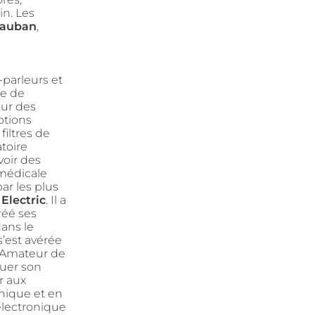
in. Les
auban
,
-parleurs et
de de
eur des
otions
iltres de
atoire
voir des
 médicale
ar les plus
Electric
. Il a
réé ses
ans le
’est avérée
 Amateur de
luer son
r aux
nique et en
électronique