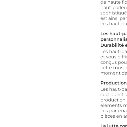
de haute fid
haut-parle
sophistiqué
est ainsi pa
ces haut-par
Les haut-pa
personnali
Durabilité 
Les haut-pa
et vous offr
conçus pour 
cette music
moment dans
Production 
Les haut-pa
sud-ouest d
production 
éléments mé
Les partena
pièces en ac
La lutte co