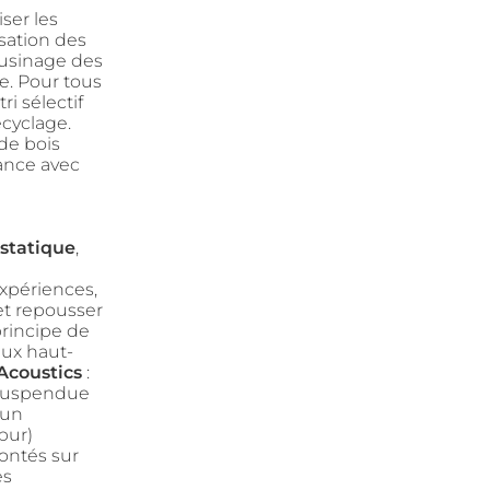
ser les
isation des
’usinage des
e. Pour tous
ri sélectif
ecyclage.
 de bois
ance avec
statique
,
é
xpériences,
et repousser
principe de
aux haut-
Acoustics
:
 suspendue
 un
pur)
ontés sur
es