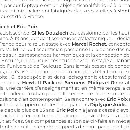
-parleur Diptyque est un objet artisanal fabriqué à la ma
rs sont intégralement fabriqués dans des ateliers à
Mont
-ouest de la France.
iech et Eric Poix
 adolescence,
Gilles Douziech
est passionné par les haut
élité. À 19 ans, pendant ses études d’électronique, il déci
 France pour faire un stage avec
Marcel Rochet
, concept
rs Mulidine. Cet acousticien passionné lui a donné des n
es sur les résonances harmoniques et la conception de f
. Ensuite, il a poursuivi ses études avec un stage au labor
de l’Université de Toulouse. Sans jamais cesser de conce
s, il a réalisé une carrière de dix ans dans l’électronique
tal. Gilles se spécialise dans l’échographie et est formé p
reprises :
Hewlett Packard
,
Siemens
,
Philips
et
General 
isi une carrière d’enseignement et, en même temps, a c
ut-parleurs à ruban pour diffuser ses créations sonores d
ositions d’art contemporain. Sa rencontre avec
Eric Poix
s
ur le développement des haut-parleurs
Diptyque Audio
.
té depuis plus de 25 ans,
Eric Poix
n’a jamais cessé d’évo
coute, à la recherche d’une grande musicalité sans céde
x artifices. Ses compétences et son savoir-faire en méca
l’ont conduit à créer des supports de haut-parleurs et d’