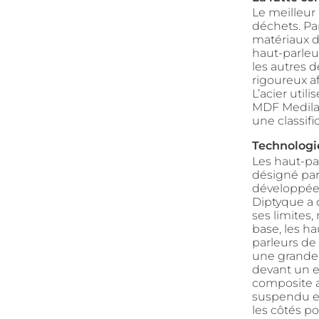
Le meilleur
déchets. Pa
matériaux de
haut-parleu
les autres d
rigoureux a
L’acier util
MDF Medilan
une classifi
Technologi
Les haut-pa
désigné pa
développée 
Diptyque a 
ses limites
base, les h
parleurs de
une grande
devant un e
composite a
suspendu en
les côtés po