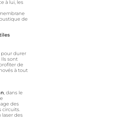
 à lui, les
la membrane
acoustique de
iles
s pour durer
Ils sont
rofiter de
novés à tout
an
, dans le
de
dage des
circuits.
 laser des