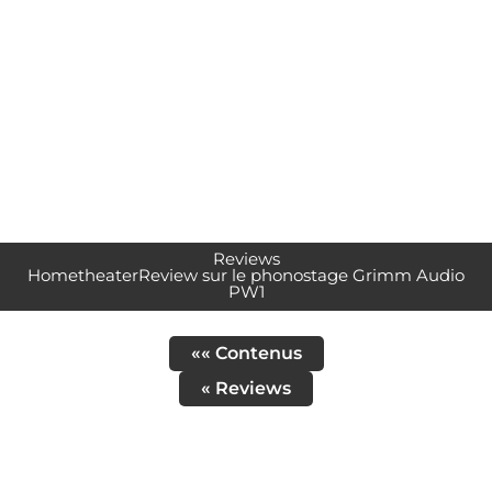
Reviews
HometheaterReview sur le phonostage Grimm Audio
PW1
«« Contenus
« Reviews