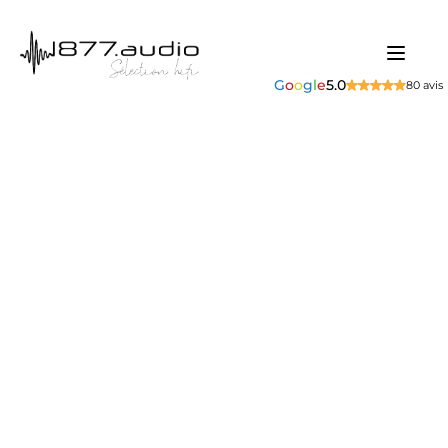
G
o
o
g
l
e
5.0
80 avis