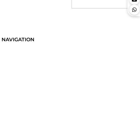
NAVIGATION
Accueil
Marques
Catégories
Catalogue
Occasions
Auditorium 1877.audio
Editos
Reviews
Guides
Contact
FAQ
Mentions légales
CATÉGORIES HI-FI HAUT DE GAMME