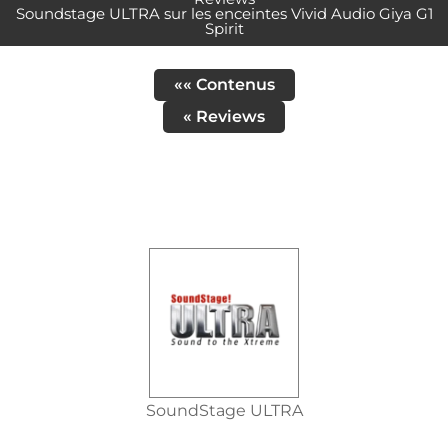
Soundstage ULTRA sur les enceintes Vivid Audio Giya G1
Spirit
«« Contenus
« Reviews
SoundStage ULTRA