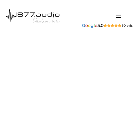
G
o
o
g
l
e
5.0
80 avis