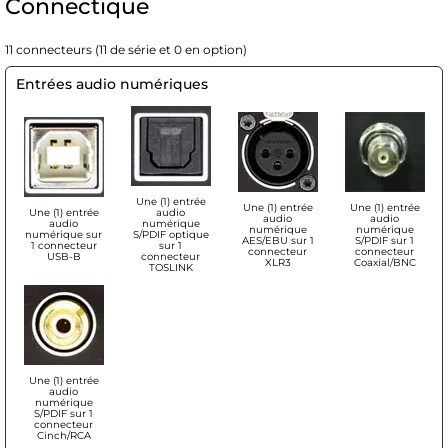
Connectique
11 connecteurs (11 de série et 0 en option)
Entrées audio numériques
Une (1) entrée
Une (1) entrée
Une (1) entrée
Une (1) entrée
audio
audio
audio
audio
numérique
numérique
numérique
numérique sur
S/PDIF optique
AES/EBU sur 1
S/PDIF sur 1
1 connecteur
sur 1
connecteur
connecteur
USB-B
connecteur
XLR3
Coaxial/BNC
TOSLINK
Une (1) entrée
audio
numérique
S/PDIF sur 1
connecteur
Cinch/RCA