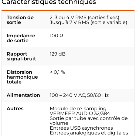
Caractéristiques techniques
Tension de
2, 3 ou 4 V RMS (sorties fixes)
sortie
Jusqu’à 7 V RMS (sortie variable)
Impédance
100 Ω
de sortie
Rapport
129 dB
signal-bruit
Distorsion
< 0,1 %
harmonique
totale
Alimentation
100 – 240 V AC, 50/60 Hz
Autres
Module de re-sampling
VERMEER AUDIO 32/384
Sortie par tube avec contrôle de
volume
Entrées USB asynchrones
Entrées analogiques et digitales