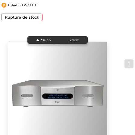
0.44658353 BTC
Rupture de stock
4.7
sur 5
2
avis
ℹ️