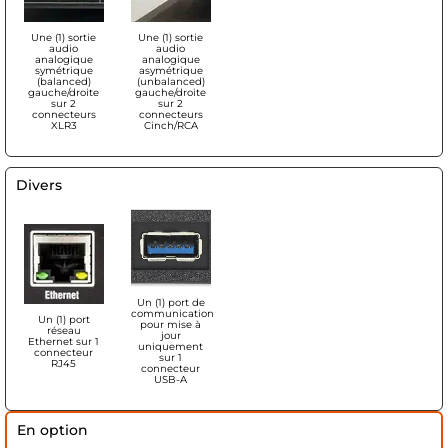
Une (1) sortie
Une (1) sortie
audio
audio
analogique
analogique
symétrique
asymétrique
(balanced)
(unbalanced)
gauche/droite
gauche/droite
sur 2
sur 2
connecteurs
connecteurs
XLR3
Cinch/RCA
Divers
Un (1) port de
communication
Un (1) port
pour mise à
réseau
jour
Ethernet sur 1
uniquement
connecteur
sur 1
RJ45
connecteur
USB-A
En option