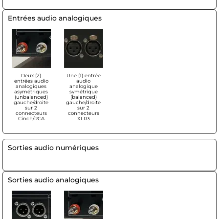
Entrées audio analogiques
Deux (2)
Une (1) entrée
entrées audio
audio
analogiques
analogique
asymétriques
symétrique
(unbalanced)
(balanced)
gauche/droite
gauche/droite
sur 2
sur 2
connecteurs
connecteurs
Cinch/RCA
XLR3
Sorties audio numériques
Sorties audio analogiques