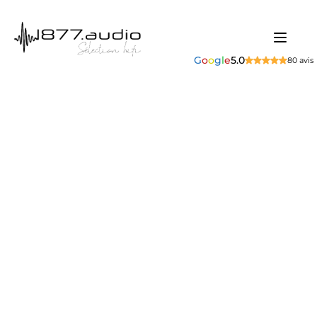
G
o
o
g
l
e
5.0
80 avis