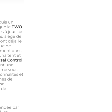
puis un
sque le
TWO
s à jour, ce
 au siège de
ont déjà, le
ue de
ement dans
haitent et
al Control
ant une
omme vous
onnalités et
ines de
ase
e de
fondée par