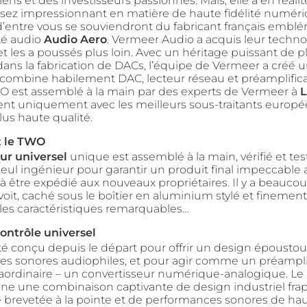
ens et des investisseurs passionnés. Mais, elle a en réali
sez impressionnant en matière de haute fidélité numéri
entre vous se souviendront du fabricant français embl
ité audio
Audio Aero
. Vermeer Audio a acquis leur technol
 et les a poussés plus loin. Avec un héritage puissant de 
ans la fabrication de DACs, l’équipe de Vermeer a créé
 combine habilement DAC, lecteur réseau et préamplifica
est assemblé à la main par des experts de Vermeer à
L
illent uniquement avec les meilleurs sous-traitants europ
plus haute qualité.
 le TWO
ur universel
unique est assemblé à la main, vérifié et te
seul ingénieur pour garantir un produit final impeccable a
 à être expédié aux nouveaux propriétaires. Il y a beauco
voit, caché sous le boîtier en aluminium stylé et finement
es caractéristiques remarquables…
ontrôle universel
é conçu depuis le départ pour offrir un design époustouf
s sonores audiophiles, et pour agir comme un préampli
raordinaire – un convertisseur numérique-analogique. L
 une combinaison captivante de design industriel frap
 brevetée à la pointe et de performances sonores de hau