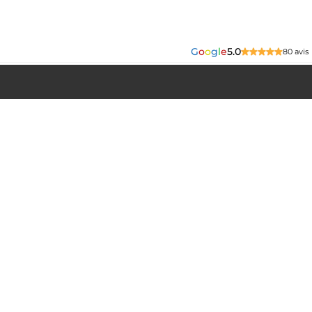
G
o
o
g
l
e
5.0
80 avis