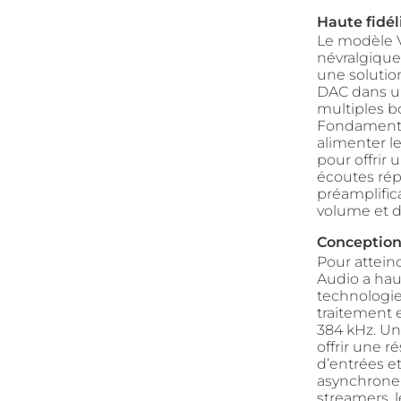
Haute fidél
Le modèle 
névralgique
une solutio
DAC dans un
multiples bo
Fondamental
alimenter le
pour offrir 
écoutes rép
préamplific
volume et d’
Conception 
Pour attein
Audio a hau
technologie
traitement 
384 kHz. Uni
offrir une 
d’entrées e
asynchrone 
streamers, 