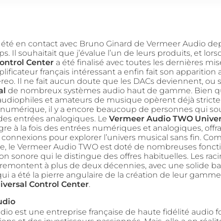
été en contact avec Bruno Ginard de Vermeer Audio de
s. Il souhaitait que j’évalue l’un de leurs produits, et lor
ontrol Center
a été finalisé avec toutes les dernières mise
ficateur français intéressant a enfin fait son apparition
eo. Il ne fait aucun doute que les DACs deviennent, ou s
al
de nombreux systèmes audio haut de gamme. Bien q
udiophiles et amateurs de musique opèrent déjà strict
numérique, il y a encore beaucoup de personnes qui sou
des entrées analogiques. Le
Vermeer Audio TWO Univers
gre à la fois des entrées numériques et analogiques, offr
 connexions pour explorer l’univers musical sans fin. C
ire, le Vermeer Audio TWO est doté de nombreuses foncti
son sonore qui le distingue des offres habituelles. Les rac
e remontent à plus de deux décennies, avec une solide b
ui a été la pierre angulaire de la création de leur gamm
iversal Control Center
.
udio
io est une entreprise française de haute fidélité audio 