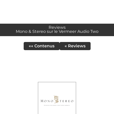
Reviews
Mono & Stereo sur le Vermeer Audio Two
«« Contenus
« Reviews