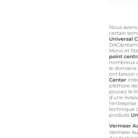
Nous avons 
certain temp
Universal C
DAC/préampli
Mono et Ster
point centr
nombreux a
le domaine 
ont besoin 
Center
intè
pléthore de
pouvez le l
d’une livrai
l’entrepris
technique q
produits
Un
Vermeer A
Vermeer Aud