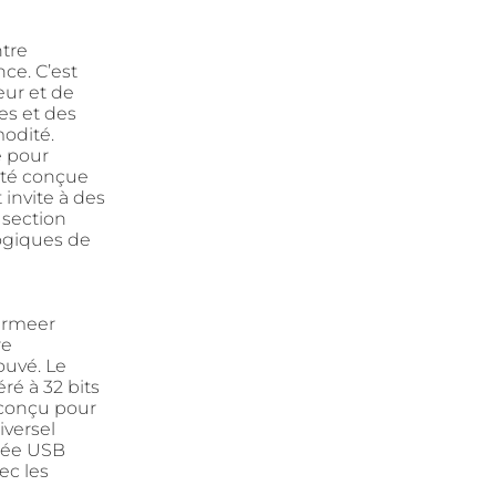
tre
ce. C’est
eur et de
es et des
modité.
e pour
té conçue
 invite à des
 section
logiques de
Vermeer
re
ouvé. Le
é à 32 bits
é conçu pour
versel
trée USB
ec les