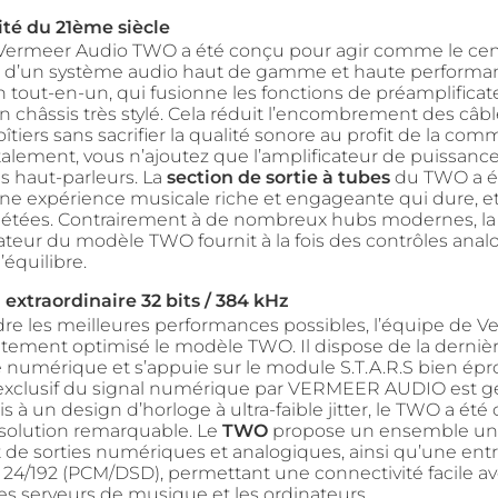
ité du 21ème siècle
Vermeer Audio TWO a été conçu pour agir comme le cen
 d’un système audio haut de gamme et haute performan
n tout-en-un, qui fusionne les fonctions de préamplificat
 châssis très stylé. Cela réduit l’encombrement des câbl
îtiers sans sacrifier la qualité sonore au profit de la com
ement, vous n’ajoutez que l’amplificateur de puissanc
s haut-parleurs. La
section de sortie à tubes
du TWO a é
une expérience musicale riche et engageante qui dure, et
étées. Contrairement à de nombreux hubs modernes, la
ateur du modèle TWO fournit à la fois des contrôles ana
équilibre.
extraordinaire 32 bits / 384 kHz
dre les meilleures performances possibles, l’équipe de 
tement optimisé le modèle TWO. Il dispose de la derniè
 numérique et s’appuie sur le module S.T.A.R.S bien épr
exclusif du signal numérique par VERMEER AUDIO est gér
s à un design d’horloge à ultra-faible jitter, le TWO a ét
résolution remarquable. Le
TWO
propose un ensemble uni
t de sorties numériques et analogiques, ainsi qu’une en
24/192 (PCM/DSD), permettant une connectivité facile av
les serveurs de musique et les ordinateurs.