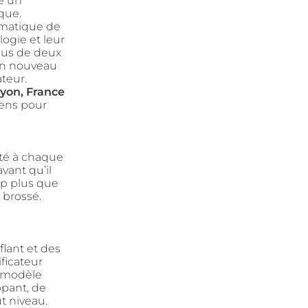
té un
que.
ématique de
ogie et leur
plus de deux
 un nouveau
teur.
yon, France
éens pour
sté à chaque
vant qu’il
up plus que
 brossé.
lant et des
ficateur
e modèle
pant, de
t niveau.