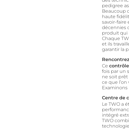
des technici
pedigree as
Beaucoup d’
haute fidél
savoir-faire
décennies d
produit qui
Chaque TWO 
et ils trava
garantir la 
Rencontrez
Ce
contrôle
fois par un 
ne soit prêt
ce que l’on 
Examinons l
Centre de c
Le TWO a ét
performance
intégré ext
TWO combine
technologie