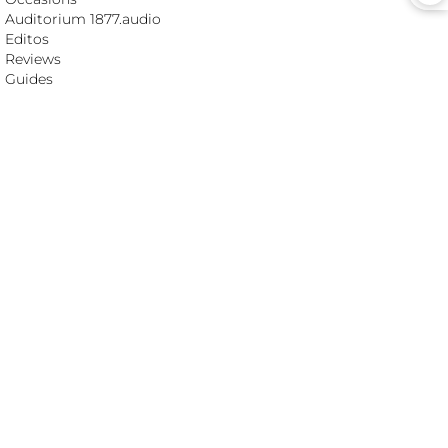
Auditorium 1877.audio
Editos
Reviews
Guides
Contact
FAQ
Mentions légales
CATÉGORIES HI-FI HAUT DE GAMME
ADC (convertisseur)
Alimentation
Ampli casque
Amplificateur intégré
Amplificateur monobloc
Amplificateur stéréo
Barrette secteur
Câble audio digital
Câble audio HP
Câble audio modulation
Câble DC
Câble réseau