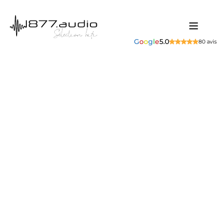
G
o
o
g
l
e
5.0
80 avis