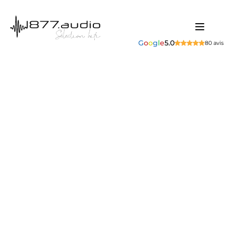
G
o
o
g
l
e
5.0
80 avis