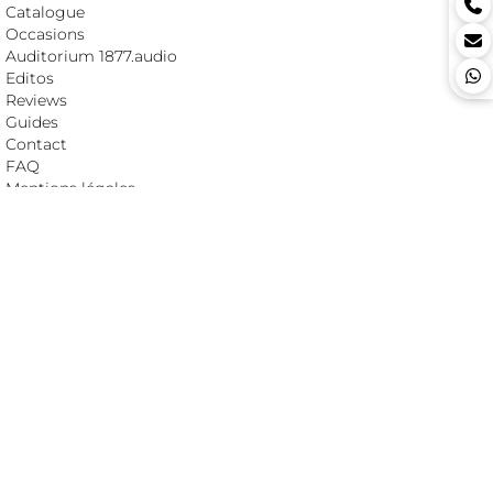
Catalogue
Occasions
Auditorium 1877.audio
Editos
Reviews
Guides
Contact
FAQ
Mentions légales
CATÉGORIES HI-FI HAUT DE GAMME
ADC (convertisseur)
Alimentation
Ampli casque
Amplificateur intégré
Amplificateur monobloc
Amplificateur stéréo
Barrette secteur
Câble audio digital
Câble audio HP
Câble audio modulation