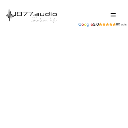
G
o
o
g
l
e
5.0
80 avis