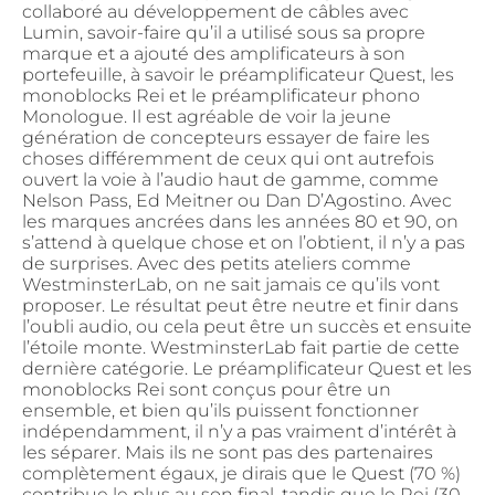
collaboré au développement de câbles avec
Lumin, savoir-faire qu’il a utilisé sous sa propre
marque et a ajouté des amplificateurs à son
portefeuille, à savoir le préamplificateur Quest, les
monoblocks Rei et le préamplificateur phono
Monologue. Il est agréable de voir la jeune
génération de concepteurs essayer de faire les
choses différemment de ceux qui ont autrefois
ouvert la voie à l’audio haut de gamme, comme
Nelson Pass, Ed Meitner ou Dan D’Agostino. Avec
les marques ancrées dans les années 80 et 90, on
s’attend à quelque chose et on l’obtient, il n’y a pas
de surprises. Avec des petits ateliers comme
WestminsterLab, on ne sait jamais ce qu’ils vont
proposer. Le résultat peut être neutre et finir dans
l’oubli audio, ou cela peut être un succès et ensuite
l’étoile monte. WestminsterLab fait partie de cette
dernière catégorie. Le préamplificateur Quest et les
monoblocks Rei sont conçus pour être un
ensemble, et bien qu’ils puissent fonctionner
indépendamment, il n’y a pas vraiment d’intérêt à
les séparer. Mais ils ne sont pas des partenaires
complètement égaux, je dirais que le Quest (70 %)
contribue le plus au son final, tandis que le Rei (30