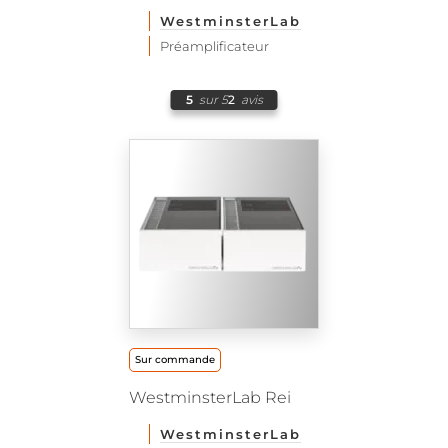
WestminsterLab
Préamplificateur
5
sur 5
2
avis
Sur commande
WestminsterLab Rei
WestminsterLab