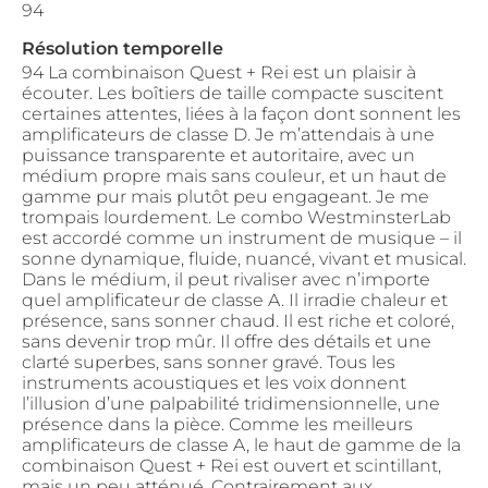
94
Résolution temporelle
94 La combinaison Quest + Rei est un plaisir à
écouter. Les boîtiers de taille compacte suscitent
certaines attentes, liées à la façon dont sonnent les
amplificateurs de classe D. Je m’attendais à une
puissance transparente et autoritaire, avec un
médium propre mais sans couleur, et un haut de
gamme pur mais plutôt peu engageant. Je me
trompais lourdement. Le combo WestminsterLab
est accordé comme un instrument de musique – il
sonne dynamique, fluide, nuancé, vivant et musical.
Dans le médium, il peut rivaliser avec n’importe
quel amplificateur de classe A. Il irradie chaleur et
présence, sans sonner chaud. Il est riche et coloré,
sans devenir trop mûr. Il offre des détails et une
clarté superbes, sans sonner gravé. Tous les
instruments acoustiques et les voix donnent
l’illusion d’une palpabilité tridimensionnelle, une
présence dans la pièce. Comme les meilleurs
amplificateurs de classe A, le haut de gamme de la
combinaison Quest + Rei est ouvert et scintillant,
mais un peu atténué. Contrairement aux