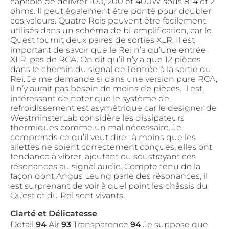
capable de délivrer 100, 200 et 400W sous 8, 4 et 2
ohms. Il peut également être ponté pour doubler
ces valeurs. Quatre Reis peuvent être facilement
utilisés dans un schéma de bi-amplification, car le
Quest fournit deux paires de sorties XLR. Il est
important de savoir que le Rei n’a qu’une entrée
XLR, pas de RCA. On dit qu’il n’y a que 12 pièces
dans le chemin du signal de l’entrée à la sortie du
Rei. Je me demande si dans une version pure RCA,
il n’y aurait pas besoin de moins de pièces. Il est
intéressant de noter que le système de
refroidissement est asymétrique car le designer de
WestminsterLab considère les dissipateurs
thermiques comme un mal nécessaire. Je
comprends ce qu’il veut dire : à moins que les
ailettes ne soient correctement conçues, elles ont
tendance à vibrer, ajoutant ou soustrayant ces
résonances au signal audio. Compte tenu de la
façon dont Angus Leung parle des résonances, il
est surprenant de voir à quel point les châssis du
Quest et du Rei sont vivants.
Clarté et Délicatesse
Détail
94
Air
93
Transparence
94
Je suppose que