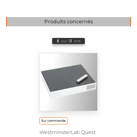
Produits concernés
5
sur 5
3
avis
Sur commande
WestminsterLab Quest