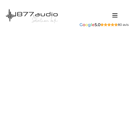
G
o
o
g
l
e
5.0
80 avis