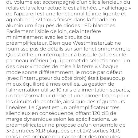
du volume est accompagné d’un clic silencieux du
relais et la valeur actuelle est affichée. L’« affichage »
de l’appareil est une fonctionnalité intelligente et
agréable : 11×21 trous fraisés dans la façade en
aluminium équipés de diodes LED blanches.
Facilement lisible de loin, cela interfère
minimalement avec les circuits du
préamplificateur. Bien que WestminsterLab ne
fournisse pas de détails sur son fonctionnement, le
Quest offre un interrupteur à bascule (situé sur le
panneau inférieur) qui permet de sélectionner l’un
des deux « modes de mise à la terre ». Chaque
mode sonne différemment, le mode par défaut
(avec l’interrupteur du côté droit) était beaucoup
mieux équilibré à mes oreilles. La gestion de
l’alimentation utilise 10 rails d’alimentation séparés,
un transformateur dédié et une alimentation pour
les circuits de contrôle, ainsi que des régulateurs
linéaires. Le Quest est un préamplificateur très
silencieux en conséquence, offrant 120 dB de
marge dynamique selon les spécifications. Le
préamplificateur ne propose qu’un ensemble de
3×2 entrées XLR plaquées or et 2×2 sorties XLR,
mais il est préparé pour accepter des modules