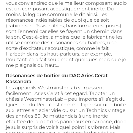
vous conviendrez que le meilleur composant audio
est un composant acoustiquement inerte. Du
moins, la logique commune le dit ainsi. Les
résonances indésirables de quoi que ce soit
(cabinets, châssis, câbles, transformateurs, prises)
sont l’ennemi car elles se frayent un chemin dans
le son. C’est-à-dire, à moins que le fabricant ne les
utilise comme des résonances souhaitées, une
sorte d’excitateur acoustique, comme le fait
Harbeth dans les haut-parleurs, par exemple.
Pourtant, cela fait seulement quelques mois que je
me plaignais du haut…
Résonances de boîtier du DAC Aries Cerat
Kassandra
Les appareils WestminsterLab surpassent
facilement l’Aries Cerat à cet égard. Tapoter un
châssis WestminsterLab – peu importe s’il s’agit du
Quest ou du Rei – c’est comme taper sur une boîte
aux lettres en acier vide ou sur un Technics vintage
des années 80. Je m’attendais à une inertie
étouffée de la part des panneaux en carbone, donc
je suis surpris de voir à quel point ils vibrent. Mais
comme vous pouvez le voir dans la description