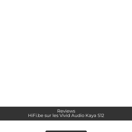
Reviews
HiFi.be sur les Vivid Audio Kaya S12