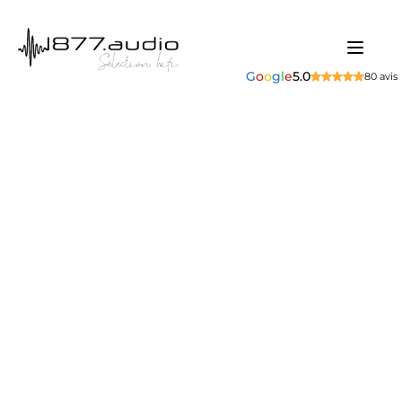
G
o
o
g
l
e
5.0
80 avis