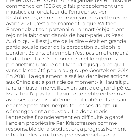
meilleurs que LOWBEATS ait jamais testé. L’histoire
commence en 1996 et je fais probablement une
injustice au fondateur de l’entreprise, Per
Kristoffersen, en ne commençant pas cette revue
avant 2021. C’est à ce moment-là que Wilfried
Ehrenholz et son partenaire Lennart Asbjørn ont
rejoint le fabricant danois de haut-parleurs Peak
Audio, qui – il est juste de le dire – était en grande
partie sous le radar de la perception audiophile
pendant 25 ans. Ehrenholz n’est pas un étranger à
l’industrie : il a été co-fondateur et longtemps
propriétaire unique de Dynaudio jusqu’à ce qu’il
vende la société phare au groupe Goertek en 2014.
En 2018, il a également laissé les dernières actions
aux Chinois et à partir de ce moment-là, il aurait pu
faire un travail merveilleux en tant que grand-père…
Mais il ne l’a pas fait. Il a vu cette petite entreprise
avec ses caissons extrêmement cohérents et son
énorme potentiel inexploité – et ses doigts lui
démangeaient à nouveau. Il a donc repris
l’entreprise financièrement en difficulté, a gardé
l’ancien propriétaire Per Kristoffersen comme
responsable de la production, a progressivement
introduit des structures professionnelles et a