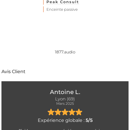
Peak Consult
Enceinte passive
1877.audio
Avis Client
Antoine L.
Lyon (69)
Mars 2025
Expérience globale :
5/5