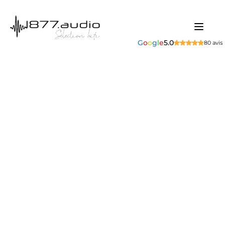
G
o
o
g
l
e
5.0
80 avis