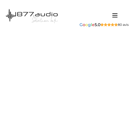
G
o
o
g
l
e
5.0
80 avis