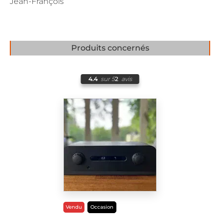
Jean-François
Produits concernés
4.4
sur 5
2
avis
Vendu
Occasion