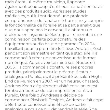
mais étant lui-même musicien, il apporte
également beaucoup d’enthousiasme à son travail
avec des produits audio. Après ses études
médicales, qui lui ont donné une profonde
compréhension de l’anatomie humaine, y compris
la fonctionnalité de l’oreille et sa partie analytique
que nous appelons le cerveau, il a obtenu un
diplôme en ingénierie électrique – ensemble une
combinaison parfaite pour construire des
équipements audio haut de gamme. En 2004,
travaillant pour la première fois avec Andreas Koch
pendant son semestre en tant que stagiaire, il a
commencé à créer un convertisseur de format
numérique. Après avoir terminé ses études en
2005, il a commencé à construire ses propres
produits, principalement le préamplificateur
analogique Puralio, qu’il a présenté au salon High-
End de Munich en 2007. Par un heureux hasard,
Andreas Koch a également visité ce salon et est
tombé amoureux du son impressionnant du
Puralio. Une fois qu’Andreas a décidé de
commencer Playback Designs, Andreas a fait appel
à Bert pour concevoir une étape de sortie
analogique pour ce qui deviendrait la série 5 de