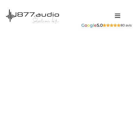
G
o
o
g
l
e
5.0
80 avis