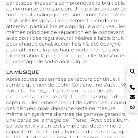
par étapes fines sans compromettre le bruit et la
performance de distorsion. Une partie critique de
tout circuit analogique est son alimentation. Ainsi,
Playback Designs lui a également accordé une
attention particulière et a appliqué à nouveau les
mêmes principes de séparation en le concevant
avec dix (!) des régulateurs linéaires à faible bruit
pour chaque canal. Aucun frais n’a été épargné
pour atteindre la plus haute performance avec
l’alimentation la plus amicale pour les transitoires
pour l’étage de sortie analogique.
LA MUSIQUE
Après toutes ces années de lecture continue, il
semble que rien de _John Coltrane_ ne s’use. _My
Favorite Things_ fait sûrement partie de ces
précieuses perles de jazz. Il n’est pas simple de
capturer pleinement l’esprit de Coltrane sur aucun
des disques, mais dans une certaine mesure,
même un système d’entrée de gamme garantira
une partie de la magie de _Trane_. Avec cet album
particulier, il y a un test simple qui détermine la
capacité du front-end à transcender le son typique
de la boîte des enceintes. Le test commence par