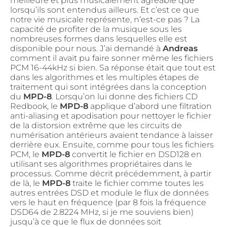
meilleure et plus musicalement agréable que
lorsqu’ils sont entendus ailleurs. Et c’est ce que
notre vie musicale représente, n’est-ce pas ? La
capacité de profiter de la musique sous les
nombreuses formes dans lesquelles elle est
disponible pour nous. J’ai demandé à
Andreas
comment il avait pu faire sonner même les fichiers
PCM 16-44kHz si bien. Sa réponse était que tout est
dans les algorithmes et les multiples étapes de
traitement qui sont intégrées dans la conception
du
MPD-8
. Lorsqu’on lui donne des fichiers CD
Redbook, le
MPD-8
applique d’abord une filtration
anti-aliasing et apodisation pour nettoyer le fichier
de la distorsion extrême que les circuits de
numérisation antérieurs avaient tendance à laisser
derrière eux. Ensuite, comme pour tous les fichiers
PCM, le
MPD-8
convertit le fichier en DSD128 en
utilisant ses algorithmes propriétaires dans le
processus. Comme décrit précédemment, à partir
de là, le
MPD-8
traite le fichier comme toutes les
autres entrées DSD et module le flux de données
vers le haut en fréquence (par 8 fois la fréquence
DSD64 de 2.8224 MHz, si je me souviens bien)
jusqu’à ce que le flux de données soit