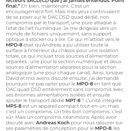
lecteurs SACD/CD que j’ai jamais entendus. Point
final.”
Eh bien, maintenant. C’est un
encouragement fort. Mais mes yeux continuaient
de se poser sur le DAC DSD quad dédié, non
compromis par le transport, une pure attaque à
l’état de l’art numérique. Je me dirigeais vers un
monde de fichiers uniquement, sans support
optique à stocker ou à lire. Ce qui m’attirait vers le
MPD-8
était qu’Andreas a pu utiliser toute la
surface à l’intérieur du châssis pour une isolation
totale, ce qui incluait trois sources d’alimentation
séparées : une pour la section numérique et deux
sources d’alimentation séparées pour la section
analogique (une pour chaque canal). Ainsi, lorsque
David et moi avons discuté ensuite, j’ai demandé
pourquoi ne pas opter pour le
MPD-8
en tant que
DAC quad DSD entièrement sans compromis avec
ses énormes alimentations isolées et ensuite
ajouter le transport dédié
MPT-8
? L’unité intégrée
MPS-8
est un appareil compact tout-en-un, mais
c’est un compromis. Un très bon compromis, c’est
sûr. Mais un compromis néanmoins. Après avoir
discuté avec
Andreas Koch
pour nous rassurer sur
ses paramètres de conception pour le
MPD-8
, les