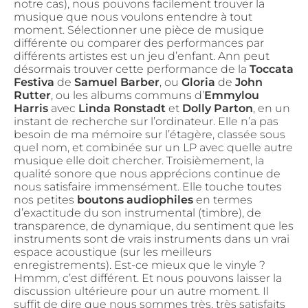
notre cas), nous pouvons facilement trouver la
musique que nous voulons entendre à tout
moment. Sélectionner une pièce de musique
différente ou comparer des performances par
différents artistes est un jeu d’enfant. Ann peut
désormais trouver cette performance de la
Toccata
Festiva
de
Samuel Barber
, ou
Gloria
de
John
Rutter
, ou les albums communs d’
Emmylou
Harris
avec
Linda Ronstadt
et
Dolly Parton
, en un
instant de recherche sur l’ordinateur. Elle n’a pas
besoin de ma mémoire sur l’étagère, classée sous
quel nom, et combinée sur un LP avec quelle autre
musique elle doit chercher. Troisièmement, la
qualité sonore que nous apprécions continue de
nous satisfaire immensément. Elle touche toutes
nos petites
boutons audiophiles
en termes
d’exactitude du son instrumental (timbre), de
transparence, de dynamique, du sentiment que les
instruments sont de vrais instruments dans un vrai
espace acoustique (sur les meilleurs
enregistrements). Est-ce mieux que le vinyle ?
Hmmm, c’est différent. Et nous pouvons laisser la
discussion ultérieure pour un autre moment. Il
suffit de dire que nous sommes très, très satisfaits