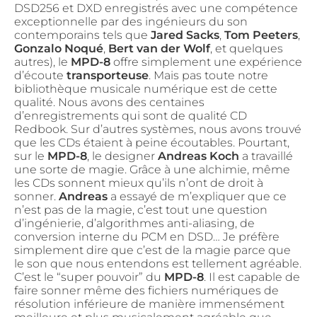
DSD256 et DXD enregistrés avec une compétence
exceptionnelle par des ingénieurs du son
contemporains tels que
Jared Sacks
,
Tom Peeters
,
Gonzalo Noqué
,
Bert van der Wolf
, et quelques
autres), le
MPD-8
offre simplement une expérience
d’écoute
transporteuse
. Mais pas toute notre
bibliothèque musicale numérique est de cette
qualité. Nous avons des centaines
d’enregistrements qui sont de qualité CD
Redbook. Sur d’autres systèmes, nous avons trouvé
que les CDs étaient à peine écoutables. Pourtant,
sur le
MPD-8
, le designer
Andreas Koch
a travaillé
une sorte de magie. Grâce à une alchimie, même
les CDs sonnent mieux qu’ils n’ont de droit à
sonner.
Andreas
a essayé de m’expliquer que ce
n’est pas de la magie, c’est tout une question
d’ingénierie, d’algorithmes anti-aliasing, de
conversion interne du PCM en DSD… Je préfère
simplement dire que c’est de la magie parce que
le son que nous entendons est tellement agréable.
C’est le “super pouvoir” du
MPD-8
. Il est capable de
faire sonner même des fichiers numériques de
résolution inférieure de manière immensément