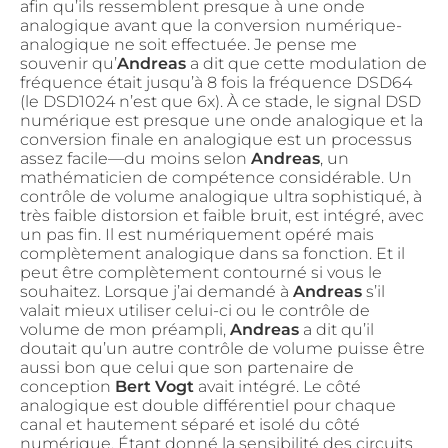
afin qu’ils ressemblent presque à une onde
analogique avant que la conversion numérique-
analogique ne soit effectuée. Je pense me
souvenir qu’
Andreas
a dit que cette modulation de
fréquence était jusqu’à 8 fois la fréquence DSD64
(le DSD1024 n’est que 6x). À ce stade, le signal DSD
numérique est presque une onde analogique et la
conversion finale en analogique est un processus
assez facile—du moins selon
Andreas
, un
mathématicien de compétence considérable. Un
contrôle de volume analogique ultra sophistiqué, à
très faible distorsion et faible bruit, est intégré, avec
un pas fin. Il est numériquement opéré mais
complètement analogique dans sa fonction. Et il
peut être complètement contourné si vous le
souhaitez. Lorsque j’ai demandé à
Andreas
s’il
valait mieux utiliser celui-ci ou le contrôle de
volume de mon préampli,
Andreas
a dit qu’il
doutait qu’un autre contrôle de volume puisse être
aussi bon que celui que son partenaire de
conception
Bert Vogt
avait intégré. Le côté
analogique est double différentiel pour chaque
canal et hautement séparé et isolé du côté
numérique. Étant donné la sensibilité des circuits