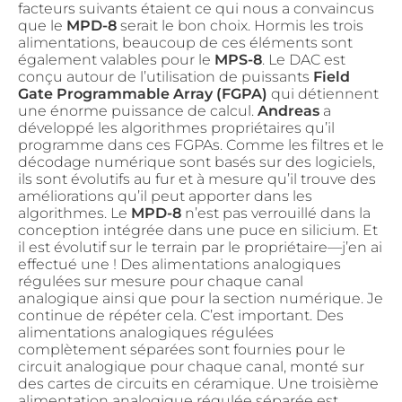
facteurs suivants étaient ce qui nous a convaincus
que le
MPD-8
serait le bon choix. Hormis les trois
alimentations, beaucoup de ces éléments sont
également valables pour le
MPS-8
. Le DAC est
conçu autour de l’utilisation de puissants
Field
Gate Programmable Array (FGPA)
qui détiennent
une énorme puissance de calcul.
Andreas
a
développé les algorithmes propriétaires qu’il
programme dans ces FGPAs. Comme les filtres et le
décodage numérique sont basés sur des logiciels,
ils sont évolutifs au fur et à mesure qu’il trouve des
améliorations qu’il peut apporter dans les
algorithmes. Le
MPD-8
n’est pas verrouillé dans la
conception intégrée dans une puce en silicium. Et
il est évolutif sur le terrain par le propriétaire—j’en ai
effectué une ! Des alimentations analogiques
régulées sur mesure pour chaque canal
analogique ainsi que pour la section numérique. Je
continue de répéter cela. C’est important. Des
alimentations analogiques régulées
complètement séparées sont fournies pour le
circuit analogique pour chaque canal, monté sur
des cartes de circuits en céramique. Une troisième
alimentation analogique régulée séparée est