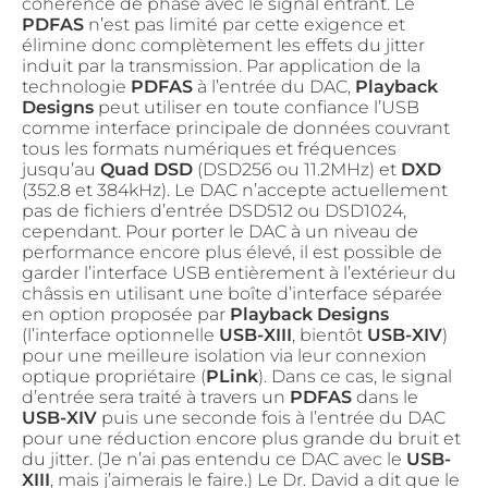
cohérence de phase avec le signal entrant. Le
PDFAS
n’est pas limité par cette exigence et
élimine donc complètement les effets du jitter
induit par la transmission. Par application de la
technologie
PDFAS
à l’entrée du DAC,
Playback
Designs
peut utiliser en toute confiance l’USB
comme interface principale de données couvrant
tous les formats numériques et fréquences
jusqu’au
Quad DSD
(DSD256 ou 11.2MHz) et
DXD
(352.8 et 384kHz). Le DAC n’accepte actuellement
pas de fichiers d’entrée DSD512 ou DSD1024,
cependant. Pour porter le DAC à un niveau de
performance encore plus élevé, il est possible de
garder l’interface USB entièrement à l’extérieur du
châssis en utilisant une boîte d’interface séparée
en option proposée par
Playback Designs
(l’interface optionnelle
USB-XIII
, bientôt
USB-XIV
)
pour une meilleure isolation via leur connexion
optique propriétaire (
PLink
). Dans ce cas, le signal
d’entrée sera traité à travers un
PDFAS
dans le
USB-XIV
puis une seconde fois à l’entrée du DAC
pour une réduction encore plus grande du bruit et
du jitter. (Je n’ai pas entendu ce DAC avec le
USB-
XIII
, mais j’aimerais le faire.) Le Dr. David a dit que le