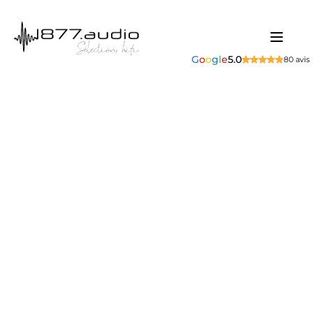
G
o
o
g
l
e
5.0
80 avis