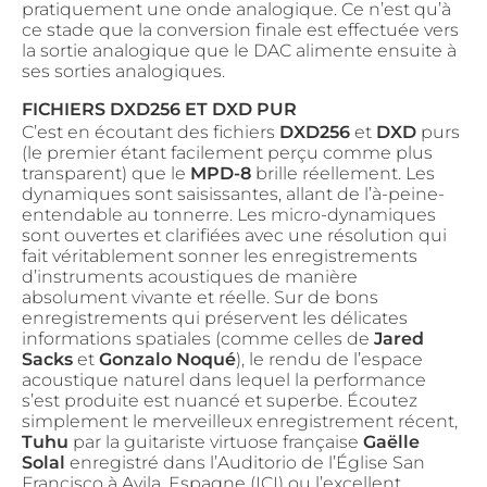
pratiquement une onde analogique. Ce n’est qu’à
ce stade que la conversion finale est effectuée vers
la sortie analogique que le DAC alimente ensuite à
ses sorties analogiques.
FICHIERS DXD256 ET DXD PUR
C’est en écoutant des fichiers
DXD256
et
DXD
purs
(le premier étant facilement perçu comme plus
transparent) que le
MPD-8
brille réellement. Les
dynamiques sont saisissantes, allant de l’à-peine-
entendable au tonnerre. Les micro-dynamiques
sont ouvertes et clarifiées avec une résolution qui
fait véritablement sonner les enregistrements
d’instruments acoustiques de manière
absolument vivante et réelle. Sur de bons
enregistrements qui préservent les délicates
informations spatiales (comme celles de
Jared
Sacks
et
Gonzalo Noqué
), le rendu de l’espace
acoustique naturel dans lequel la performance
s’est produite est nuancé et superbe. Écoutez
simplement le merveilleux enregistrement récent,
Tuhu
par la guitariste virtuose française
Gaëlle
Solal
enregistré dans l’Auditorio de l’Église San
Francisco à Avila, Espagne (
ICI
) ou l’excellent