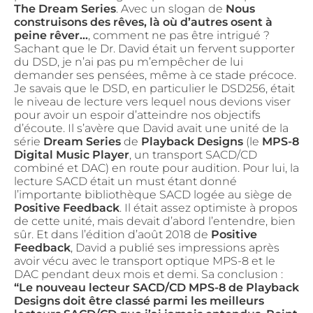
The Dream Series
. Avec un slogan de
Nous
construisons des rêves, là où d’autres osent à
peine rêver…
, comment ne pas être intrigué ?
Sachant que le Dr. David était un fervent supporter
du DSD, je n’ai pas pu m’empêcher de lui
demander ses pensées, même à ce stade précoce.
Je savais que le DSD, en particulier le DSD256, était
le niveau de lecture vers lequel nous devions viser
pour avoir un espoir d’atteindre nos objectifs
d’écoute. Il s’avère que David avait une unité de la
série
Dream Series
de
Playback Designs
(le
MPS-8
Digital Music Player
, un transport SACD/CD
combiné et DAC) en route pour audition. Pour lui, la
lecture SACD était un must étant donné
l’importante bibliothèque SACD logée au siège de
Positive Feedback
. Il était assez optimiste à propos
de cette unité, mais devait d’abord l’entendre, bien
sûr. Et dans l’édition d’août 2018 de
Positive
Feedback
, David a publié ses impressions après
avoir vécu avec le transport optique MPS-8 et le
DAC pendant deux mois et demi. Sa conclusion :
“Le nouveau lecteur SACD/CD MPS-8 de
Playback
Designs
doit être classé parmi les meilleurs