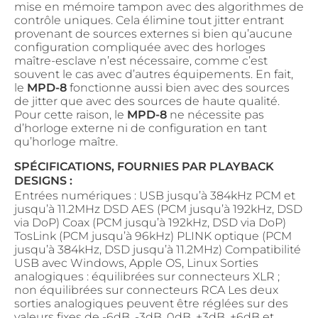
mise en mémoire tampon avec des algorithmes de
contrôle uniques. Cela élimine tout jitter entrant
provenant de sources externes si bien qu’aucune
configuration compliquée avec des horloges
maître-esclave n’est nécessaire, comme c’est
souvent le cas avec d’autres équipements. En fait,
le
MPD-8
fonctionne aussi bien avec des sources
de jitter que avec des sources de haute qualité.
Pour cette raison, le
MPD-8
ne nécessite pas
d’horloge externe ni de configuration en tant
qu’horloge maître.
SPÉCIFICATIONS, FOURNIES PAR PLAYBACK
DESIGNS :
Entrées numériques : USB jusqu’à 384kHz PCM et
jusqu’à 11.2MHz DSD AES (PCM jusqu’à 192kHz, DSD
via DoP) Coax (PCM jusqu’à 192kHz, DSD via DoP)
TosLink (PCM jusqu’à 96kHz) PLINK optique (PCM
jusqu’à 384kHz, DSD jusqu’à 11.2MHz) Compatibilité
USB avec Windows, Apple OS, Linux Sorties
analogiques : équilibrées sur connecteurs XLR ;
non équilibrées sur connecteurs RCA Les deux
sorties analogiques peuvent être réglées sur des
valeurs fixes de -6dB, -3dB, 0dB, +3dB, +6dB et