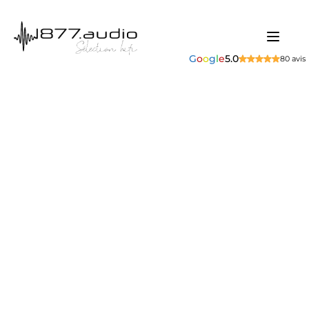
G
o
o
g
l
e
5.0
80 avis