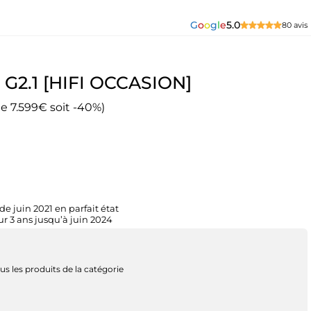
G
o
o
g
l
e
5.0
80 avis
s G2.1 [HIFI OCCASION]
de 7.599€ soit -40%)
e juin 2021 en parfait état
r 3 ans jusqu’à juin 2024
us les produits de la catégorie