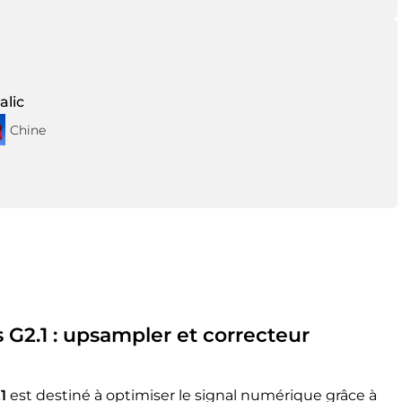
alic
Chine
s G2.1 :
upsampler et correcteur
1
est destiné à optimiser le signal numérique grâce à