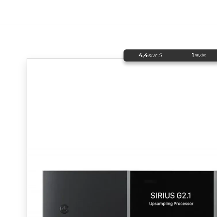
4,4
sur 5
1
avis