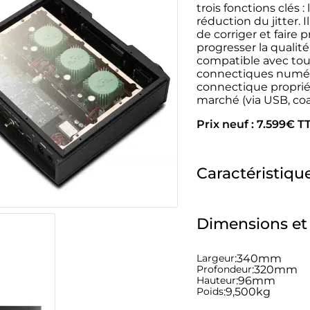
trois fonctions clés 
réduction du jitter.
de corriger et faire 
progresser la qualit
compatible avec tou
connectiques numéri
connectique proprié
marché (via USB, coa
Prix neuf : 7.599€ T
Caractéristiqu
Dimensions et
Largeur
:
340mm
Profondeur
:
320mm
Hauteur
:
96mm
Poids
:
9,500kg