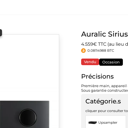
Auralic Siriu
4.559€ TTC (au lieu 
0.08114988 BTC
Vendu
Occasion
Précisions
Première main, appareil d
Sous garantie constructeu
Catégorie.s
cliquer pour consulter to
Upsampler