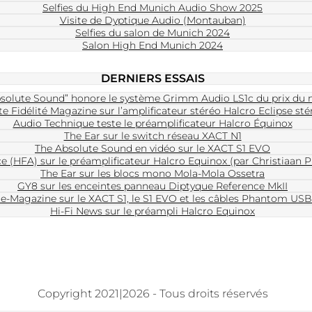
Selfies du High End Munich Audio Show 2025
Visite de Dyptique Audio (Montauban)
Selfies du salon de Munich 2024
Salon High End Munich 2024
DERNIERS ESSAIS
solute Sound” honore le système Grimm Audio LS1c du prix du 
e Fidélité Magazine sur l’amplificateur stéréo Halcro Eclipse sté
Audio Technique teste le préamplificateur Halcro Équinox
The Ear sur le switch réseau XACT N1
The Absolute Sound en vidéo sur le XACT S1 EVO
ice (HFA) sur le préamplificateur Halcro Equinox (par Christiaan
The Ear sur les blocs mono Mola-Mola Ossetra
GY8 sur les enceintes panneau Diptyque Reference MkII
e-Magazine sur le XACT S1, le S1 EVO et les câbles Phantom USB
Hi-Fi News sur le préampli Halcro Equinox
Copyright 2021|2026 - Tous droits réservés