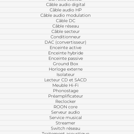
Câble audio digital
Câble audio HP
Câble audio modulation
Câble DC
Câble réseau
Câble secteur
Conditionneur
DAC (convertisseur)
Enceinte active
Enceinte hybride
Enceinte passive
Ground Box
Horloge externe
Isolateur
Lecteur CD et SACD
Meuble Hi-Fi
Phonostage
Préamplificateur
Reclocker
ROON core
Serveur audio
Service musical
Streamer
Switch réseau
Traitement acoustique