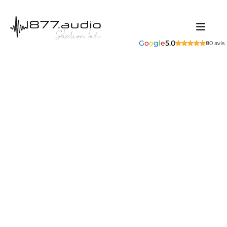
G
o
o
g
l
e
5.0
80 avis