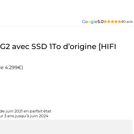
G
o
o
g
l
e
5.0
80 avis
 G2 avec SSD 1To d’origine [HIFI
de 4.299€)
e juin 2021 en parfait état
r 3 ans jusqu’à juin 2024