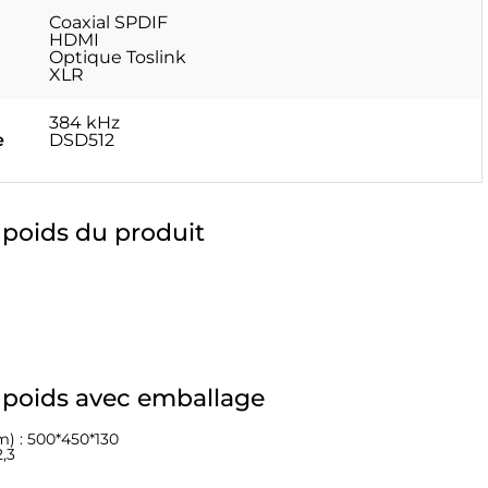
Coaxial SPDIF
HDMI
Optique Toslink
XLR
384 kHz
e
DSD512
 poids du produit
 poids avec emballage
) : 500*450*130
2,3