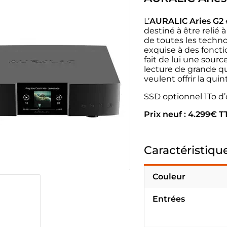
L’
AURALIC Aries G2
destiné à être relié
de toutes les technol
exquise à des fonctio
fait de lui une sour
lecture de grande q
veulent offrir la qui
SSD optionnel 1To d’
Prix neuf : 4.299€ T
Caractéristiqu
Couleur
Entrées