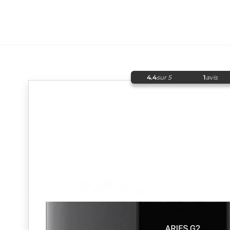
4.4
sur 5
1
avis