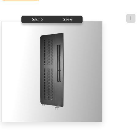
ℹ️
5
sur 5
2
avis