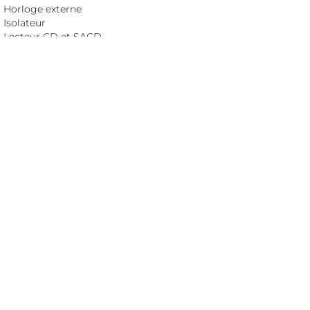
Horloge externe
Isolateur
Lecteur CD et SACD
Meuble Hi-Fi
Phonostage
Préamplificateur
Reclocker
ROON core
Serveur audio
Service musical
Streamer
Switch réseau
Traitement acoustique
Transport CD/SACD
Upsampler
SETUPS
Ici bientôt une liste de setups
DERNIERS GUIDES