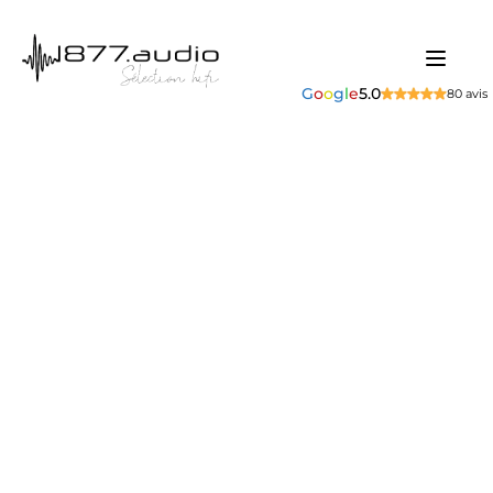
G
o
o
g
l
e
5.0
80 avis