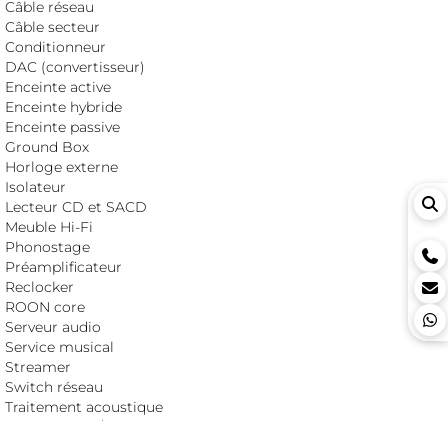
Câble réseau
Câble secteur
Conditionneur
DAC (convertisseur)
Enceinte active
Enceinte hybride
Enceinte passive
Ground Box
Horloge externe
Isolateur
Lecteur CD et SACD
Meuble Hi-Fi
Phonostage
Préamplificateur
Reclocker
ROON core
Serveur audio
Service musical
Streamer
Switch réseau
Traitement acoustique
Transport CD/SACD
Upsampler