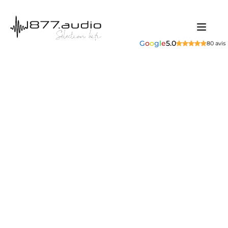
G
o
o
g
l
e
5.0
80 avis