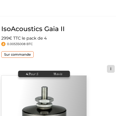
IsoAcoustics Gaia II
299€ TTC le pack de 4
0.00535008 BTC
Sur commande
ℹ️
4.7
sur 5
11
avis