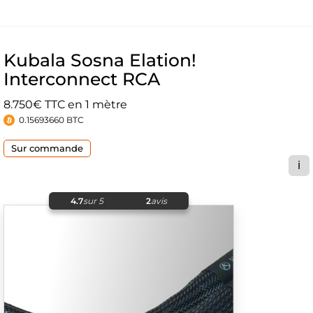
Kubala Sosna Elation!
Interconnect RCA
8.750€ TTC en 1 mètre
0.15693660 BTC
Sur commande
ℹ️
4.7
sur 5
2
avis