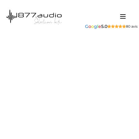
G
o
o
g
l
e
5.0
80 avis