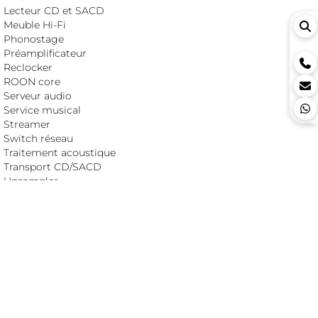
Lecteur CD et SACD
Meuble Hi-Fi
Phonostage
Préamplificateur
Reclocker
ROON core
Serveur audio
Service musical
Streamer
Switch réseau
Traitement acoustique
Transport CD/SACD
Upsampler
SETUPS
Ici bientôt une liste de setups
DERNIERS GUIDES
Vidéo : créer son serveur de stockage UPnP (deuxième