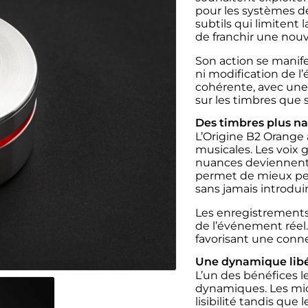
pour les systèmes dé
subtils qui limitent
de franchir une nouv
Son action se manife
ni modification de l’
cohérente, avec une 
sur les timbres que s
Des timbres plus nat
L’Origine B2 Orange
musicales. Les voix 
nuances deviennent 
permet de mieux per
sans jamais introduire
Les enregistrements 
de l’événement réel.
favorisant une conne
Une dynamique lib
L’un des bénéfices l
dynamiques. Les mic
lisibilité tandis qu