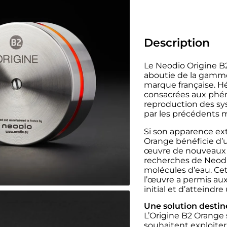
Description
Le Neodio Origine B2
aboutie de la gamme
marque française. Hé
consacrées aux phén
reproduction des sys
par les précédents m
Si son apparence exté
Orange bénéficie d’u
œuvre de nouveaux m
recherches de Neodi
molécules d’eau. C
l’œuvre a permis aux
initial et d’atteindr
Une solution destin
L’Origine B2 Orange
souhaitent exploiter