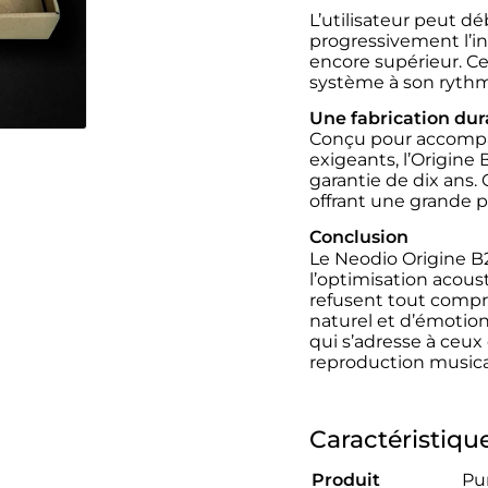
L’utilisateur peut d
progressivement l’in
encore supérieur. C
système à son rythme
Une fabrication dur
Conçu pour accompag
exigeants, l’Origine
garantie de dix ans.
offrant une grande po
Conclusion
Le Neodio Origine B2
l’optimisation acous
refusent tout compro
naturel et d’émotion
qui s’adresse à ceux 
reproduction musica
Caractéristiqu
Produit
Pu