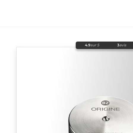
4.9
sur 5
3
avis