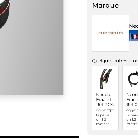
Marque
Neo
Quelques autres prod
Neodio
Neod
Fractal
Fract
16-I RCA
16-I 
900€ TTC
990€ 
la paire
la pair
en 1,2
en 1,2
mètres
mètre