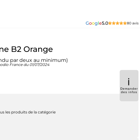
G
o
o
g
l
e
5.0
80 avis
ine B2 Orange
vendu par deux au minimum)
Neodio France du 01/07/2024
ℹ️
Demander
des infos
us les produits de la catégorie