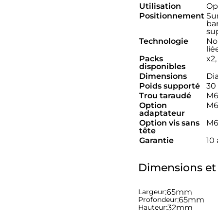
Utilisation
Op
Positionnement
Sur
ba
su
Technologie
No
li
Packs
x2,
disponibles
Dimensions
Di
Poids supporté
30
Trou taraudé
M
Option
M6
adaptateur
Option vis sans
M
tête
Garantie
10
Dimensions et
Largeur
:
65mm
Profondeur
:
65mm
Hauteur
:
32mm