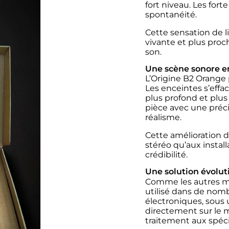
fort niveau. Les for
spontanéité.
Cette sensation de l
vivante et plus proc
son.
Une scène sonore e
L’Origine B2 Orange 
Les enceintes s’effa
plus profond et plus
pièce avec une préci
réalisme.
Cette amélioration d
stéréo qu’aux insta
crédibilité.
Une solution évoluti
Comme les autres mo
utilisé dans de nomb
électroniques, sous 
directement sur le m
traitement aux spéc