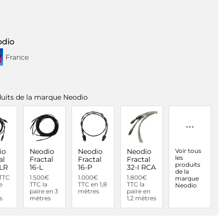
Pr
N
dio
France
Mo
Ma
uits de la marque Neodio
Vot
io
Neodio
Neodio
Neodio
Voir tous
les
al
Fractal
Fractal
Fractal
produits
XLR
16-L
16-P
32-I RCA
de la
TTC
1.500€
1.000€
1.800€
marque
e
TTC la
TTC en 1,8
TTC la
Neodio
*
ch
paire en 3
mètres
paire en
s
mètres
1,2 mètres