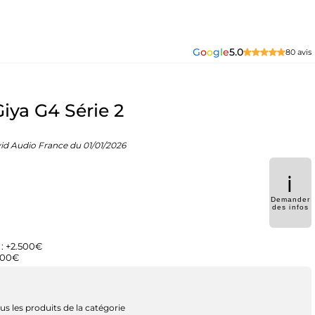
G
o
o
g
l
e
5.0
80 avis
iya G4 Série 2
Vivid Audio France du 01/01/2026
ℹ️
Demander
des infos
: +2.500€
500€
us les produits de la catégorie