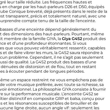
ré leur taille réduite. Les fréquences hautes et
 en charge par les haut-parleurs D26 et D50, équipés
be Conique breveté, déjà présents dans le reste de la
 est transparent, précis et totalement naturel, avec une
urprendre compte tenu de la taille de l’enceinte.
 basses d’une enceinte dépend généralement du
t des dimensions des haut-parleurs. Pourtant, même
it membre de la famille GIYA, la
Giya G4S2
produit des
nce et d’une profondeur étonnantes. Si vous
es que vous pouvez véritablement ressentir, capables
ins et de faire vibrer les murs, la G4S2 saura répondre à
ucun problème. Cependant, il ne s’agit pas seulement
ussi de qualité. La G4S2 produit des basses d’une
, dénuées de distorsion et de flou, tout en restant
les à écouter pendant de longues périodes.
même un espace restreint ne vous empêchera pas de
de votre musique préférée, avec toute sa richesse, sa
voir émotionnel. La philosophie GIYA consiste à fournir
aire sur la performance musicale. L’enceinte G4S2 se
îtier distinctif en composite GRP et balsa, conçu pour
ns et les résonances susceptibles de brouiller et de
Aucune ligne droite, aucun angle vif : seulement les