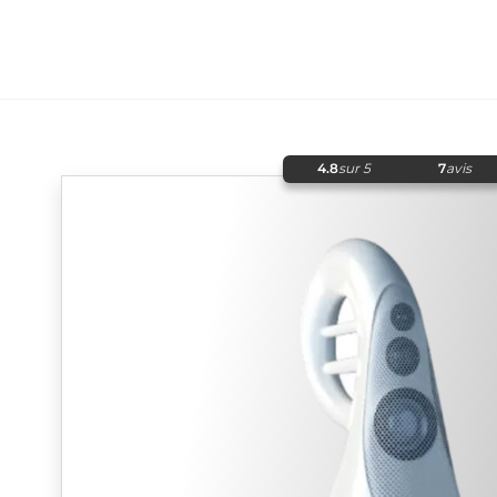
4.8
sur 5
7
avis