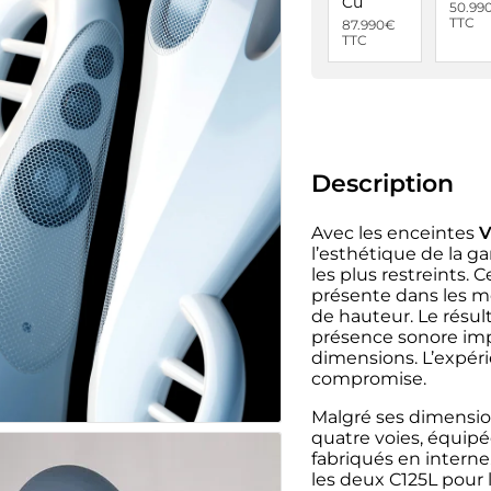
Cu
50.99
TTC
87.990€
TTC
Description
Avec les enceintes
V
l’esthétique de la 
les plus restreints.
présente dans les m
de hauteur. Le résul
présence sonore imp
dimensions. L’expér
compromise.
Malgré ses dimensio
quatre voies, équip
fabriqués en intern
les deux C125L pour 