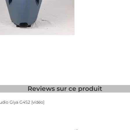
Reviews
sur ce produit
udio Giya G4S2 [vidéo]