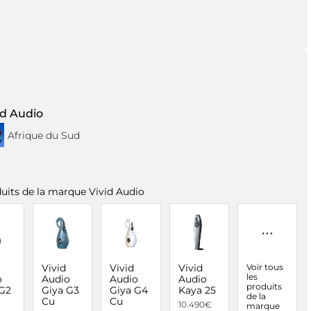
Pr
N
Mo
id Audio
Ma
Afrique du Sud
Vot
uits de la marque Vivid Audio
*
ch
Vivid
Vivid
Vivid
Voir tous
les
o
Audio
Audio
Audio
produits
 G2
Giya G3
Giya G4
Kaya 25
de la
Cu
Cu
10.490€
marque