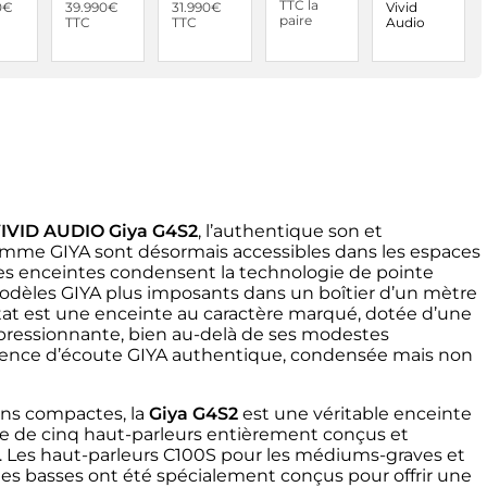
TTC la
0€
39.990€
31.990€
Vivid
paire
TTC
TTC
Audio
IVID AUDIO Giya G4S2
, l’authentique son et
gamme GIYA sont désormais accessibles dans les espaces
 Ces enceintes condensent la technologie de pointe
odèles GIYA plus imposants dans un boîtier d’un mètre
tat est une enceinte au caractère marqué, dotée d’une
ressionnante, bien au-delà de ses modestes
ience d’écoute GIYA authentique, condensée mais non
ns compactes, la
Giya G4S2
est une véritable enceinte
ée de cinq haut-parleurs entièrement conçus et
e. Les haut-parleurs C100S pour les médiums-graves et
les basses ont été spécialement conçus pour offrir une