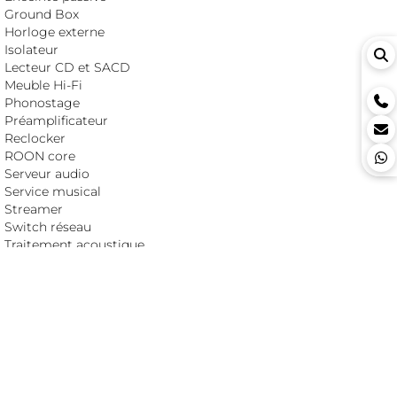
Ground Box
Horloge externe
Isolateur
Lecteur CD et SACD
Meuble Hi-Fi
Phonostage
Préamplificateur
Reclocker
ROON core
Serveur audio
Service musical
Streamer
Switch réseau
Traitement acoustique
Transport CD/SACD
Upsampler
SETUPS
Ici bientôt une liste de setups
DERNIERS GUIDES