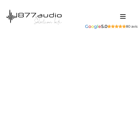
G
o
o
g
l
e
5.0
80 avis