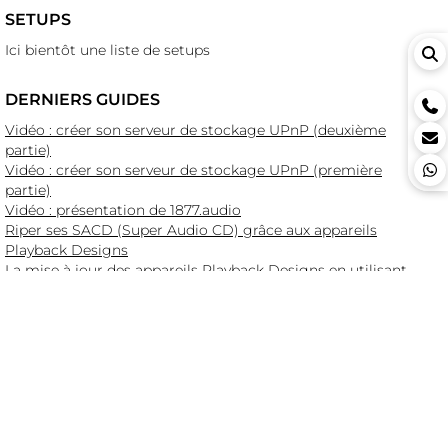
SETUPS
Ici bientôt une liste de setups
DERNIERS GUIDES
Vidéo : créer son serveur de stockage UPnP (deuxième
partie)
Vidéo : créer son serveur de stockage UPnP (première
partie)
Vidéo : présentation de 1877.audio
Riper ses SACD (Super Audio CD) grâce aux appareils
Playback Designs
La mise à jour des appareils Playback Designs en utilisant
mControl
Accès aux menus et réglages des appareils Playback
Designs
DERNIERS ÉDITOS
Salon HIGH-END Vienna 2026 : les Hommes
Salon HIGH-END Vienna 2026 : le salon