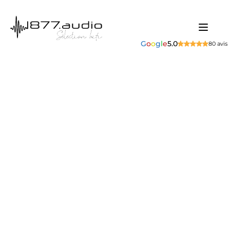
G
o
o
g
l
e
5.0
80 avis