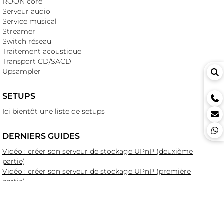
ROON core
Serveur audio
Service musical
Streamer
Switch réseau
Traitement acoustique
Transport CD/SACD
Upsampler
SETUPS
Ici bientôt une liste de setups
DERNIERS GUIDES
Vidéo : créer son serveur de stockage UPnP (deuxième
partie)
Vidéo : créer son serveur de stockage UPnP (première
partie)
Vidéo : présentation de 1877.audio
Riper ses SACD (Super Audio CD) grâce aux appareils
Playback Designs
La mise à jour des appareils Playback Designs en utilisant