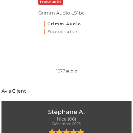
Produit arrêté
Grimm Audio LS1be
Grimm Audio
Enceinte active
1877.audio
Avis Client
Stéphane A.
Nice (06)
Décembre 2023