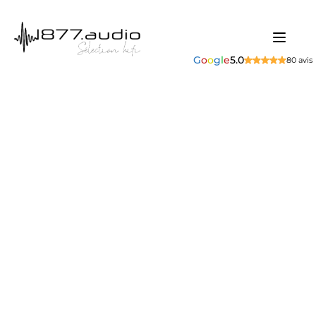
G
o
o
g
l
e
5.0
80 avis