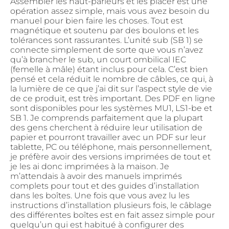
Assembler les haut-parleurs et les placer est une opération assez simple, mais vous avez besoin du manuel pour bien faire les choses. Tout est magnétique et soutenu par des boulons et les tolérances sont rassurantes. L’unité sub (SB 1) se connecte simplement de sorte que vous n’avez qu’à brancher le sub, un court ombilical IEC (femelle à mâle) étant inclus pour cela. C’est bien pensé et cela réduit le nombre de câbles, ce qui, à la lumière de ce que j’ai dit sur l’aspect style de vie de ce produit, est très important. Des PDF en ligne sont disponibles pour les systèmes MU1, LS1-be et SB 1. Je comprends parfaitement que la plupart des gens cherchent à réduire leur utilisation de papier et pourront travailler avec un PDF sur leur tablette, PC ou téléphone, mais personnellement, je préfère avoir des versions imprimées de tout et je les ai donc imprimées à la maison. Je m’attendais à avoir des manuels imprimés complets pour tout et des guides d’installation dans les boîtes. Une fois que vous avez lu les instructions d’installation plusieurs fois, le câblage des différentes boîtes est en fait assez simple pour quelqu’un qui est habitué à configurer des systèmes audio. Cependant, je pense que pour le client moyen, la configuration s’avérera assez complexe et je suggérerais que si vous achetez ce système, vous deviez insister pour qu’il soit correctement configuré par le revendeur chez qui vous l’avez acheté, et cela, m’a-t-on dit, est toujours le cas lors de l’achat du système – j’attends cela comme une évidence pour des produits à ce prix et je m’attendrais certainement à cela. Tous les câbles pertinents sont fournis dans les boîtes et vous connectez simplement le MU1 à l’un des haut-parleurs et reliez les haut-parleurs entre eux avec les câbles inclus. En fait, cela ne semble pas si simple lorsqu’on lit le manuel. Une fois tout câblé et le MU1 connecté à votre réseau ou switch, vous n’avez qu’à tout allumer, sélectionner ROON sur le MU1, votre tablette le verra et voilà, vous avez de la musique. Le système Grimm a un programme de téléchargement dédié à partir duquel vous pouvez sélectionner différents paramètres et différents réglages DSP, mais dans cette pièce bien traitée, je n’ai vu absolument aucun besoin de changer quoi que ce soit des réglages plats standard. D’autres peuvent vouloir plonger dans les différents menus et réglages, mais personnellement, je suggérerais que cela soit, encore une fois, un travail pour le revendeur à régler lorsqu’ils viennent pour l’installer, et une fois fait, vous devriez le laisser, ou au plus l’ajuster si votre pièce change de manière significative. J’ai remarqué lors des salons où j’ai vu Grimm Audio exposer qu’ils ont leurs haut-parleurs assez largement espacés et sévèrement inclinés. J’ai discuté de l’idée derrière cela avec le défunt Ken Ishiwata, car c’était quelque chose qu’il faisait lors des salons et il pensait que c’était pour donner à tout le monde dans l’espace limité une meilleure sensation de la scène sonore et de l’image stéréo que ce que placer de manière plus conventionnelle permettrait. Je voulais connaître la théorie et donc j’ai demandé à Eelco chez Grimm d’en dire plus sur cette configuration inhabituelle. Cependant, après avoir joué avec dans notre pièce, j’ai trouvé que le meilleur positionnement était bien éloigné des murs latéraux et arrière et avec seulement une très (très) légère inclinaison qui va dans une certaine mesure à l’encontre de ce que vous allez lire de la part d’Eelco chez Grimm. J’ai constaté que dans cette pièce, cette configuration presque droite offrait une scène sonore plus large à la fois dans le siège chaud et légèrement en dehors de la position d’écoute optimale, bien que les haut-parleurs soient pratiquement dans un « espace ouvert » et à au moins 1,75 m du mur arrière et plus des murs latéraux. J’ai parlé à Eelco de cela et il a expliqué que c’était normal pour le positionnement dans lequel je les avais et les grandes distances que je les avais des murs. Quoi qu’il en soit, voici ce qu’Eelco avait à dire sur l’inclinaison qu’ils utilisent lors des salons – je pensais que les lecteurs trouveraient cela assez intéressant et que cela donnerait un aperçu de Grimm eux-mêmes. _« De loin, la question la plus posée dans notre salle lors des salons professionnels est pourquoi nous inclinons notre système LS1 ? Pour clarifier, « incliner » signifie que les haut-parleurs gauche et droit visent un point de croisement devant l’auditeur au lieu de viser l’auditeur. La réponse courte est que cette configuration offre trois avantages : _ _ Dans la plupart des pièces, l’image stéréo est beaucoup plus nette de cette façon ; _ _ Il y a une plus grande zone d’écoute avec une belle image stéréo ;_ _ Le spectre sonore est plus uniforme dans la pièce._ _Alors, si cet avantage est si grand, pourquoi tout le monde ne le fait-il pas ? La raison est que les caissons des haut-parleurs doivent avoir une forme spéciale pour que cela se produise. Voyons comment cela fonctionne._ _Un haut-parleur a généralement quelques pilotes à cône, montés sur le panneau avant du caisson, appelé le « baffle ». Maintenant, le son qui est rayonné par le cône aime à se propager dans toutes les directions, mais lorsque le son se dirige vers l’arrière du haut-parleur, il rencontre un obstacle : le caisson. Ainsi, le caisson du haut-parleur est un obstacle pour son propre son. À cause de cela, il y aura une « ombre » derrière le caisson, où le son est plus doux que sur le devant._ _ La fréquence au-dessus de laquelle cet effet d’ombre se manifeste dépend du rapport entre la longueur d’onde du son et la largeur du caisson. Nous allons bientôt regarder quelques images qui montrent cet effet, mais d’abord, nous devons comprendre comment la longueur d’onde et la fréquence sont liées. Un ton aigu de 1000 Hz vibre 1000 fois par seconde, ce qui signifie qu’une vibration ne prend que 1/1000e de seconde, ou 1 milliseconde. Vous savez peut-être que le son voyage à « la vitesse du son », qui est d’environ 344 m/s. Donc, en 1 ms, le son peut parcourir 344 fois 1/1000 = 0,34 m, soit 34 cm. Cela signifie que la longueur d’onde d’une vibration de 1000 Hz est de 34 cm._ _Une règle de base est que si un obstacle est plus large d’un tiers de la longueur d’onde, il générera une ombre de son derrière lui. Donc, lorsque un caisson mesure 11 cm de large, il offrira de l’ombre pour les fréquences au-dessus de 1000 Hz, mais pas pour les fréquences plus basses. Le son à basse fréquence contournera le caisson sans aucune ombre. Une largeur standard de 20 cm offrira de l’ombre au-dessus de 600 Hz. Et si un caisson mesure 52 cm de large, comme le LS1, il offrira de l’ombre pour les fréquences au-dessus de 230 Hz. Ces fréquences sont appelées la « fréquence de pas de baffle » d’un haut-parleur._ _Les illustrations montrent comment un large caisson offre plus d’ombre aux basses fréquences qu’un haut-parleur de largeur traditionnelle._ _La question que nous nous sommes posée lors du développement du LS1 est : quelle serait une fréquence logique pour le pas de baffle, une qui ait du sens d’un point de vue acoustique ? Étant donné que les pièces d’écoute ont généralement un caractère acoustique différent et plus résonnant en dessous de 200 Hz, un pas de baffle dans cette région semblait plus logique qu’à 600 Hz. Nous avons donc conçu un baffle de 50 cm de large. L’effet d’un tel large baffle est que toute la plage de fréquences à partir de 250 Hz est rayonnée de manière similaire, en « hémisphérique ». _D’accord, maintenant passons à l’effet d’inclinaison. Notre précieuse image stéréo, ou image fantôme, est construite dans notre cerveau en comparant les sons qui arrivent à nos oreilles. Ils peuvent être plus forts ou plus tôt dans le temps, dans une oreille. Par exemple, si le son du haut-parleur gauche est plus fort ou arrive plus tôt que celui du droit, l’image se déplace vers la gauche. Pour que ce processus fonctionne bien, le son des haut-parleurs ne doit pas être perturbé par des réflexions sur les murs, etc., peu après le son direct. Si ce n’est pas possible d’appliquer une absorption acoustique, il est utile d’orienter le son loin du mur pour atténuer l’énergie réfléchie. Ainsi, en tournant les haut-parleurs légèrement vers l’intérieur (« inclinaison »), l’énergie réfléchie du mur voisin devient plus douce. Et alors l’image stéréo s’améliore._ _Il y a cependant un hic. Si la taille du baffle est petite, comme pour les haut-parleurs traditionnels, une configuration d’inclinaison n’atténuera que les hautes fréquences de la réflexion ; il y aura encore de l’énergie entre 250 et 600 Hz. En conséquence, l’image stéréo au-dessus de 600 Hz est plus focalisée que celle entre 250 et 600 Hz, ce qui sonne un peu déséquilibré. Donc, en général, les haut-parleurs à baffle petit ne profitent pas beaucoup de l’inclinaison, et la technique n’est pas souvent utilisée. Avec les LS1 larges, cependant, cela fonctionne. Ainsi, ils offrent un choix de les tourner vers l’intérieur et d’avoir une image stéréo plus claire, ou de les orienter vers l’auditeur (ou même d’utiliser « l’inclinaison vers l’extérieur ») pour créer une image moins focalisée, plus spacieuse. _Un bonus de l’inclinaison est que les personnes qui ne sont pas assises dans le point idéal, mais par exemple à gauche de celui-ci, profiteront toujours d’une image stéréo assez agréable. La raison en est qu’alors qu’elles sont plus proches du haut-parleur gauche, donc son son arrivera plus tôt – déplaçant l’image vers la gauche – elles sont maintenant plus hors axe du haut-parleur gauche et plus sur axe du haut-parleur droit, ce qui rend le son du haut-parleur droit légèrement plus fort – et cela déplace l’image vers la droite._ _Un autre bonus est que lorsque vous traversez la pièce et que les haut-parleurs ont été configurés avec une inclinaison, le spectre total du son dépend moins de votre position dans la pièce. La raison en est que dès que vous vous éloignez