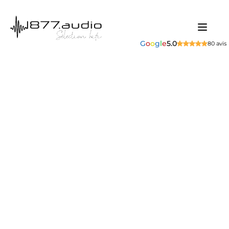
G
o
o
g
l
e
5.0
80 avis