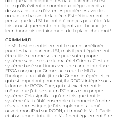
dire que la conception des haut-parleurs LS1 est
telle qu’ils évitent de nombreux pièges décrits ci-
dessus ainsi que d’éviter les problèmes avec les
nœuds de basses de la pièce. Esthétiquement, je
pense que les LS1-be ont été conçus pour être à la
fois acoustiquement « intelligents » et beaux – je
leur donnerais certainement de la place chez moi !
GRIMM MU1
Le MU1 est essentiellement la source améliorée
pour les haut-parleurs LS1, mais il peut également
être utilisé comme source pour votre propre
système sans le reste du matériel Grimm. C’est un
système basé sur Linux avec une carte d’interface
FPGA conçue par Grimm au cœur. Le MU1 a
l’horloge ultra-faible jitter de Grimm intégrée et, ce
qui est important pour moi, il a ROON intégré sous
la forme de ROON Core, qui est exactement le
même que j’utilise sur un PC dans mon propre
système. Cela signifiait qu’une fois que tout le
système était câblé ensemble et connecté à notre
réseau domestique, je l’ai simplement allumé,
ouvert mon iPad sur ROON, et trouvé le MU1. Facile
et absolument intuitif. Le MU1 peut également être