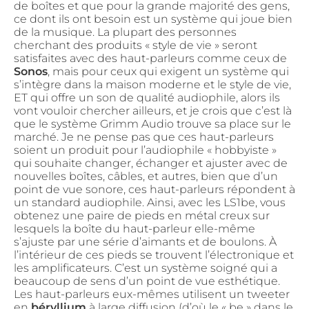
de boîtes et que pour la grande majorité des gens,
ce dont ils ont besoin est un système qui joue bien
de la musique. La plupart des personnes
cherchant des produits « style de vie » seront
satisfaites avec des haut-parleurs comme ceux de
Sonos
, mais pour ceux qui exigent un système qui
s’intègre dans la maison moderne et le style de vie,
ET qui offre un son de qualité audiophile, alors ils
vont vouloir chercher ailleurs, et je crois que c’est là
que le système Grimm Audio trouve sa place sur le
marché. Je ne pense pas que ces haut-parleurs
soient un produit pour l’audiophile « hobbyiste »
qui souhaite changer, échanger et ajuster avec de
nouvelles boîtes, câbles, et autres, bien que d’un
point de vue sonore, ces haut-parleurs répondent à
un standard audiophile. Ainsi, avec les LS1be, vous
obtenez une paire de pieds en métal creux sur
lesquels la boîte du haut-parleur elle-même
s’ajuste par une série d’aimants et de boulons. À
l’intérieur de ces pieds se trouvent l’électronique et
les amplificateurs. C’est un système soigné qui a
beaucoup de sens d’un point de vue esthétique.
Les haut-parleurs eux-mêmes utilisent un tweeter
en
béryllium
à large diffusion (d’où le « be » dans le