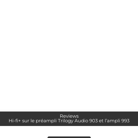
Reviews
Hi-fi+ sur le préampli Trilogy Audio 903 et l’ampli 993