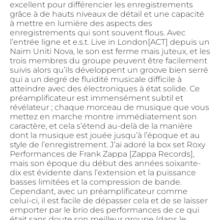
excellent pour différencier les enregistrements
grâce à de hauts niveaux de détail et une capacité
à mettre en lumière des aspects des
enregistrements qui sont souvent flous. Avec
l’entrée ligne et e.s.t. Live in London[ACT] depuis un
Naim Uniti Nova, le son est ferme mais juteux, et les
trois membres du groupe peuvent être facilement
suivis alors qu’ils développent un groove bien serré
qui a un degré de fluidité musicale difficile à
atteindre avec des électroniques à état solide. Ce
préamplificateur est immensément subtil et
révélateur ; chaque morceau de musique que vous
mettez en marche montre immédiatement son
caractère, et cela s’étend au-delà de la manière
dont la musique est jouée jusqu’à l’époque et au
style de l’enregistrement. J’ai adoré la box set Roxy
Performances de Frank Zappa [Zappa Records],
mais son époque du début des années soixante-
dix est évidente dans l’extension et la puissance
basses limitées et la compression de bande.
Cependant, avec un préamplificateur comme
celui-ci, il est facile de dépasser cela et de se laisser
emporter par le brio des performances de ce qui
était sans doute son meilleur groupe (dans le