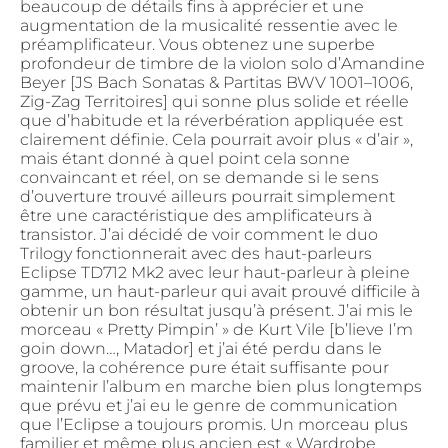
beaucoup de détails fins à apprécier et une
augmentation de la musicalité ressentie avec le
préamplificateur. Vous obtenez une superbe
profondeur de timbre de la violon solo d’Amandine
Beyer [JS Bach Sonatas & Partitas BWV 1001–1006,
Zig-Zag Territoires] qui sonne plus solide et réelle
que d’habitude et la réverbération appliquée est
clairement définie. Cela pourrait avoir plus « d’air »,
mais étant donné à quel point cela sonne
convaincant et réel, on se demande si le sens
d’ouverture trouvé ailleurs pourrait simplement
être une caractéristique des amplificateurs à
transistor. J’ai décidé de voir comment le duo
Trilogy fonctionnerait avec des haut-parleurs
Eclipse TD712 Mk2 avec leur haut-parleur à pleine
gamme, un haut-parleur qui avait prouvé difficile à
obtenir un bon résultat jusqu’à présent. J’ai mis le
morceau « Pretty Pimpin’ » de Kurt Vile [b’lieve I’m
goin down…, Matador] et j’ai été perdu dans le
groove, la cohérence pure était suffisante pour
maintenir l’album en marche bien plus longtemps
que prévu et j’ai eu le genre de communication
que l’Eclipse a toujours promis. Un morceau plus
familier et même plus ancien est « Wardrobe