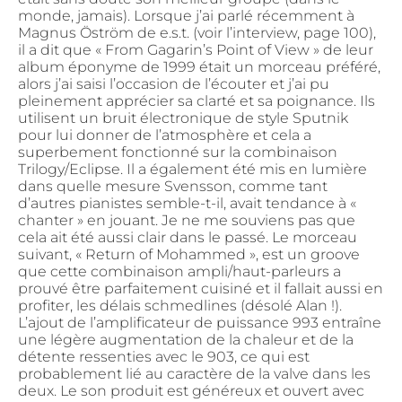
monde, jamais). Lorsque j’ai parlé récemment à
Magnus Öström de e.s.t. (voir l’interview, page 100),
il a dit que « From Gagarin’s Point of View » de leur
album éponyme de 1999 était un morceau préféré,
alors j’ai saisi l’occasion de l’écouter et j’ai pu
pleinement apprécier sa clarté et sa poignance. Ils
utilisent un bruit électronique de style Sputnik
pour lui donner de l’atmosphère et cela a
superbement fonctionné sur la combinaison
Trilogy/Eclipse. Il a également été mis en lumière
dans quelle mesure Svensson, comme tant
d’autres pianistes semble-t-il, avait tendance à «
chanter » en jouant. Je ne me souviens pas que
cela ait été aussi clair dans le passé. Le morceau
suivant, « Return of Mohammed », est un groove
que cette combinaison ampli/haut-parleurs a
prouvé être parfaitement cuisiné et il fallait aussi en
profiter, les délais schmedlines (désolé Alan !).
L’ajout de l’amplificateur de puissance 993 entraîne
une légère augmentation de la chaleur et de la
détente ressenties avec le 903, ce qui est
probablement lié au caractère de la valve dans les
deux. Le son produit est généreux et ouvert avec