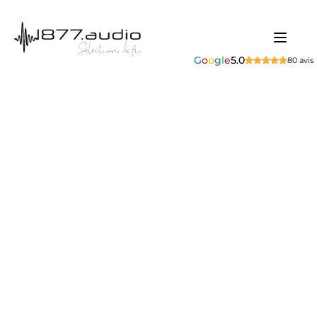
G
o
o
g
l
e
5.0
80 avis