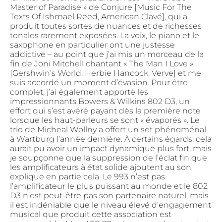
Master of Paradise » de Conjure [Music For The
Texts Of Ishmael Reed, American Clavé], qui a
produit toutes sortes de nuances et de richesses
tonales rarement exposées. La voix, le piano et le
saxophone en particulier ont une justesse
addictive – au point que j’ai mis un morceau de la
fin de Joni Mitchell chantant « The Man I Love »
[Gershwin’s World, Herbie Hancock, Verve] et me
suis accordé un moment d’évasion. Pour être
complet, j’ai également apporté les
impressionnants Bowers & Wilkins 802 D3, un
effort qui s’est avéré payant dès la première note
lorsque les haut-parleurs se sont « évaporés ». Le
trio de Micheal Wollny a offert un set phénoménal
à Wartburg l’année dernière. À certains égards, cela
aurait pu avoir un impact dynamique plus fort, mais
je soupçonne que la suppression de l’éclat fin que
les amplificateurs à état solide ajoutent au son
explique en partie cela. Le 993 n’est pas
l’amplificateur le plus puissant au monde et le 802
D3 n’est peut-être pas son partenaire naturel, mais
il est indéniable que le niveau élevé d’engagement
musical que produit cette association est