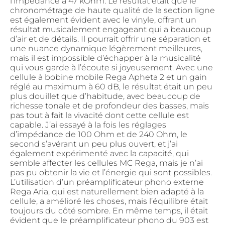
l’impédance à 47 kOhm. Le résultat était que le
chronométrage de haute qualité de la section ligne
est également évident avec le vinyle, offrant un
résultat musicalement engageant qui a beaucoup
d’air et de détails. Il pourrait offrir une séparation et
une nuance dynamique légèrement meilleures,
mais il est impossible d’échapper à la musicalité
qui vous garde à l’écoute si joyeusement. Avec une
cellule à bobine mobile Rega Apheta 2 et un gain
réglé au maximum à 60 dB, le résultat était un peu
plus douillet que d’habitude, avec beaucoup de
richesse tonale et de profondeur des basses, mais
pas tout à fait la vivacité dont cette cellule est
capable. J’ai essayé à la fois les réglages
d’impédance de 100 Ohm et de 240 Ohm, le
second s’avérant un peu plus ouvert, et j’ai
également expérimenté avec la capacité, qui
semble affecter les cellules MC Rega, mais je n’ai
pas pu obtenir la vie et l’énergie qui sont possibles.
L’utilisation d’un préamplificateur phono externe
Rega Aria, qui est naturellement bien adapté à la
cellule, a amélioré les choses, mais l’équilibre était
toujours du côté sombre. En même temps, il était
évident que le préamplificateur phono du 903 est