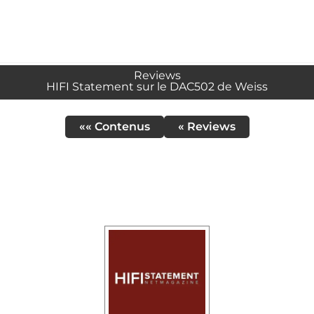
Reviews
HIFI Statement sur le DAC502 de Weiss
«« Contenus
« Reviews