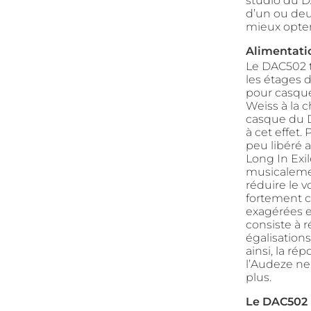
studio du D
d’un ou deu
mieux opter
Alimentati
Le DAC502 t
les étages d
pour casque
Weiss à la c
casque du D
à cet effet.
peu libéré 
Long In Exi
musicaleme
réduire le 
fortement c
exagérées e
consiste à r
égalisation
ainsi, la r
l’Audeze ne
plus.
Le DAC502 