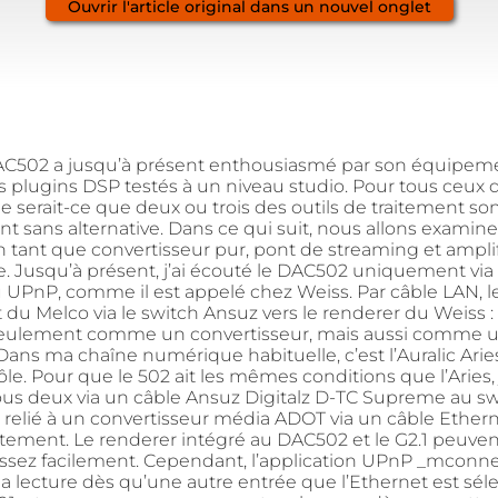
Ouvrir l'article original dans un nouvel onglet
AC502 a jusqu’à présent enthousiasmé par son équipem
es plugins DSP testés à un niveau studio. Pour tous ceux 
ne serait-ce que deux ou trois des outils de traitement sono
t sans alternative. Dans ce qui suit, nous allons examine
n tant que convertisseur pur, pont de streaming et ampli
. Jusqu’à présent, j’ai écouté le DAC502 uniquement via
 UPnP, comme il est appelé chez Weiss. Par câble LAN, le
du Melco via le switch Ansuz vers le renderer du Weiss : i
eulement comme un convertisseur, mais aussi comme u
ans ma chaîne numérique habituelle, c’est l’Auralic Aries
ôle. Pour que le 502 ait les mêmes conditions que l’Aries, 
us deux via un câble Ansuz Digitalz D-TC Supreme au swi
relié à un convertisseur média ADOT via un câble Ether
tement. Le renderer intégré au DAC502 et le G2.1 peuvent
sez facilement. Cependant, l’application UPnP _mconn
la lecture dès qu’une autre entrée que l’Ethernet est sél