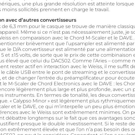
ériques, une plus grande résolution est atteinte lorsque
moins sollicités prennent en charge le travail.
n avec d’autres convertisseurs
ck de 6,3 mm pour le casque se trouve de manière classiqu
appareil. Même si ce n’est pas nécessairement juste, je s
Weiss en comparaison avec le Chord M-Scaler et le DAVE. 
entionner brièvement que l’upsampler est alimenté pa
ue le D/A convertisseur est alimenté par une alimentation
5 et ±15 volts, de sorte que le prix de cette combinaison
lus élevé que celui du DAC502. Comme l’Aries – comme 
nt rester actif en interaction avec le Weiss, il me suffit d
le câble USB entre le pont de streaming et le convertiss
 et de changer l’entrée du préamplificateur pour écouter 
 le M-Scaler de Chord Electronics avec le DAVE : les Chor
ncore légèrement plus large et plus profonde, avec un 
les instruments. En termes de tonalité, les deux convertis
que. « Calypso Minor » est légèrement plus rythmiquem
caler et le DAVE, ce qui m’interpelle un peu plus émotio
fférences avec le Weiss sont extrêmement minimes. On p
t débattre longtemps sur le fait que ces avantages son
stifient presque le double investissement. Si le reste de
ion extrêmement élevée et que l’on n’a pas besoin des ou