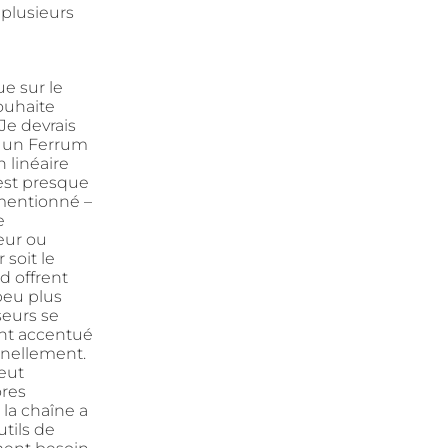
 plusieurs
e sur le
ouhaite
Je devrais
r un Ferrum
 linéaire
 est presque
mentionné –
e
eur ou
soit le
d offrent
peu plus
seurs se
ent accentué
nnellement.
eut
ores
 la chaîne a
tils de