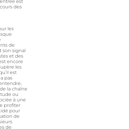
entrée est
 cours des
our les
casque
e
onts de
 son signal
stes et des
est encore
upère les
u’il est
 a pas
 entendre,
de la chaîne
itude ou
sociée à une
 profiter
cidé pour
sation de
sieurs
nes de