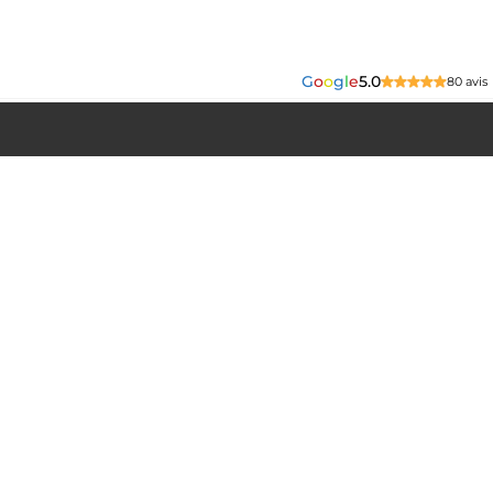
G
o
o
g
l
e
5.0
80 avis