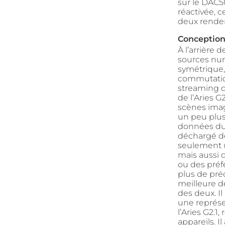
sur le DAC5
réactivée, 
deux render
Conception 
À l’arrière 
sources num
symétrique,
commutation
streaming d
de l’Aries G
scènes imag
un peu plus
données du 
déchargé de 
seulement u
mais aussi 
ou des préf
plus de pré
meilleure dé
des deux. I
une représen
l’Aries G2.1
appareils. I