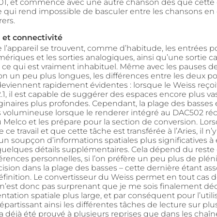
01, et commence avec une autre chanson dès que cette 
ce qui rend impossible de basculer entre les chansons en
ers.
et connectivité
de l’appareil se trouvent, comme d’habitude, les entrées p
ériques et les sorties analogiques, ainsi qu’une sortie 
 ce qui est vraiment inhabituel. Même avec les pauses d
 un peu plus longues, les différences entre les deux p
eviennent rapidement évidentes : lorsque le Weiss reçoit
2.1, il est capable de suggérer des espaces encore plus va
inaires plus profondes. Cependant, la plage des basses 
 volumineuse lorsque le renderer intégré au DAC502 réc
Melco et les prépare pour la section de conversion. Lorsq
ce travail et que cette tâche est transférée à l’Aries, il n’y
n soupçon d’informations spatiales plus significatives à
quelques détails supplémentaires. Cela dépend du reste 
érences personnelles, si l’on préfère un peu plus de plén
cision dans la plage des basses – cette dernière étant as
finition. Le convertisseur du Weiss permet en tout cas de
l n’est donc pas surprenant que je me sois finalement dé
tation spatiale plus large, et par conséquent pour l’utili
, répartissant ainsi les différentes tâches de lecture sur plu
l a déjà été prouvé à plusieurs reprises que dans les chaî