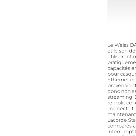
Le Weiss D
et le son d
utiliseront 
pratiquemen
capacités e
pour casque
Ethernet ou
provenaient 
donc non s
streaming. D
remplit ce r
connecte to
maintenant 
Lacorde Sta
comparés as
interrompt 