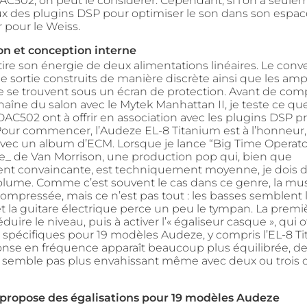
AC502, on peut le considérer. Cependant, si l’on a seule
x des plugins DSP pour optimiser le son dans son espace,
 pour le Weiss.
on et conception interne
ire son énergie de deux alimentations linéaires. Le conve
e sortie construits de manière discrète ainsi que les ampl
 se trouvent sous un écran de protection. Avant de comp
haîne du salon avec le Mytek Manhattan II, je teste ce que
AC502 ont à offrir en association avec les plugins DSP
 Pour commencer, l’Audeze EL-8 Titanium est à l’honneur, 
avec un album d’ECM. Lorsque je lance “Big Time Operato
le_ de Van Morrison, une production pop qui, bien que
nt convaincante, est techniquement moyenne, je dois d
volume. Comme c’est souvent le cas dans ce genre, la mu
ompressée, mais ce n’est pas tout : les basses semblen
t la guitare électrique perce un peu le tympan. La premi
éduire le niveau, puis à activer l’« égaliseur casque », qui o
s spécifiques pour 19 modèles Audeze, y compris l’EL-8 Ti
éponse en fréquence apparaît beaucoup plus équilibrée, d
 semble pas plus envahissant même avec deux ou trois 
propose des égalisations pour 19 modèles Audeze