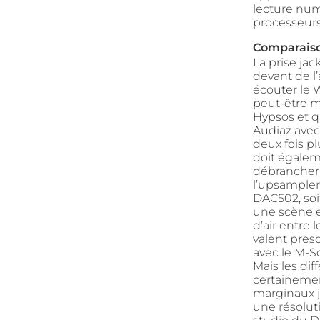
lecture num
processeurs 
Comparaiso
La prise ja
devant de l’
écouter le 
peut-être m
Hypsos et q
Audiaz avec 
deux fois p
doit égaleme
débrancher 
l’upsampler,
DAC502, soit
une scène e
d’air entre 
valent pres
avec le M-S
Mais les di
certainemen
marginaux ju
une résolut