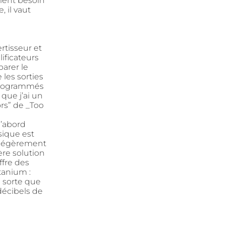
ment besoin
 il vaut
rtisseur et
ificateurs
arer le
 les sorties
 programmés
que j’ai un
rs” de _Too
’abord
sique est
t légèrement
ère solution
ffre des
tanium :
e sorte que
décibels de