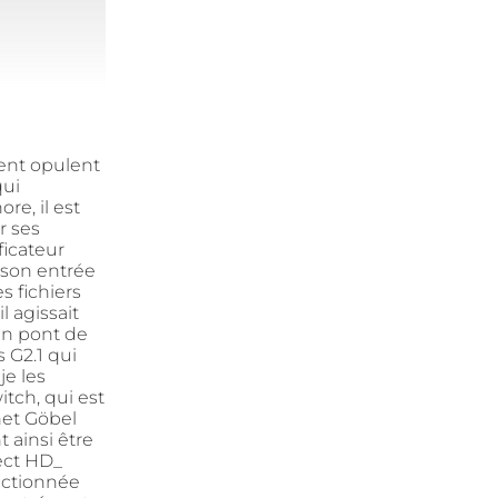
ent opulent
qui
re, il est
r ses
ficateur
 son entrée
s fichiers
l agissait
n pont de
 G2.1 qui
je les
tch, qui est
net Göbel
 ainsi être
ect HD_
ectionnée